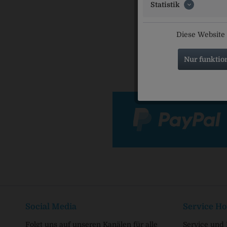
Statistik
Hofbr
Has
Diese Website 
Nur funktio
Social Media
Service Ho
Folgt uns auf unseren Kanälen für alle
Service und 