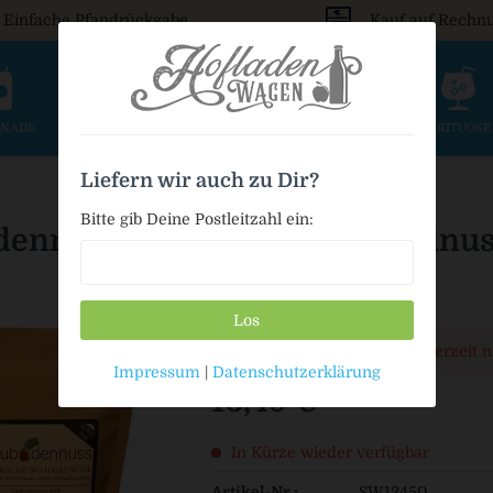
Einfache Pfandrückgabe
Kauf auf Rechn
ONADE
SAFT & SCHORLE
BIER
WEIN & SEKT
SPIRITUOS
Liefern wir auch zu Dir?
Bitte gib Deine Postleitzahl ein:
ennuss bayerische bio Haselnu
Los
Dieser Artikel steht derzeit 
Impressum
|
Datenschutzerklärung
16,49 € *
In Kürze wieder verfügbar
Artikel-Nr.:
SW12450