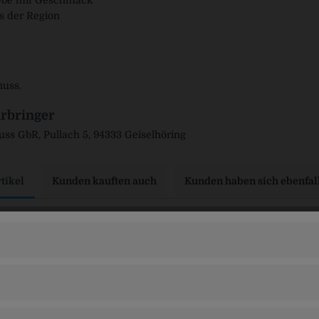
ebe mit Geschmack
s der Region
nuss.
rbringer
s GbR, Pullach 5, 94333 Geiselhöring
tikel
Kunden kauften auch
Kunden haben sich ebenfal