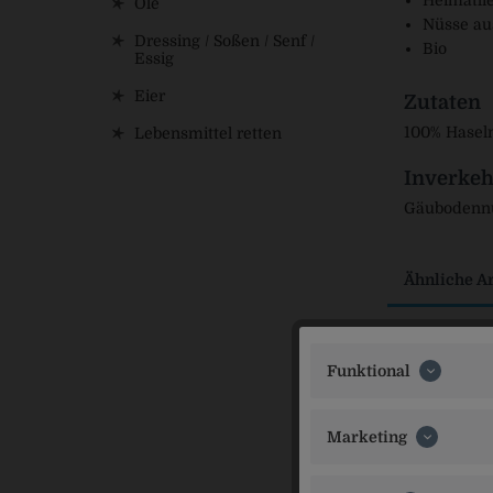
Heimatli
Öle
Nüsse au
Dressing / Soßen / Senf /
Bio
Essig
Eier
Zutaten
100% Hasel
Lebensmittel retten
Inverkeh
Gäubodennus
Ähnliche Ar
Funktional
Marketing