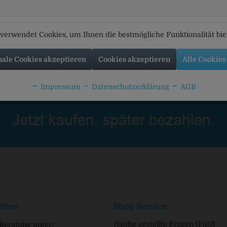
ennerei Dachs
Hofbrennerei Dachs
Gäubodenn
elnussgeist
Haselnusslikör
bio Hase
verwendet Cookies, um Ihnen die bestmögliche Funktionalität bi
nale Cookies akzeptieren
Cookies akzeptieren
Alle Cookies
Impressum
Datenschutzerklärung
AGB
tline
Shop Service
Häufig gestellte Fragen (FAQ)
Beratung unter: