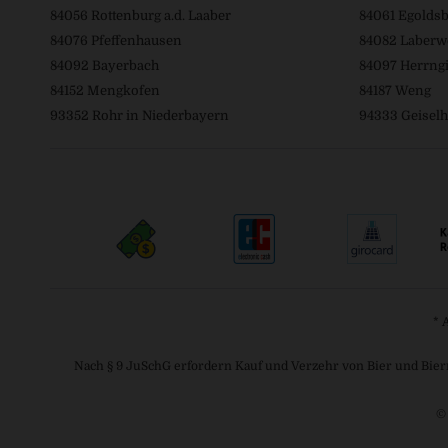
84056 Rottenburg a.d. Laaber
84061 Egolds
84076 Pfeffenhausen
84082 Laberw
84092 Bayerbach
84097 Herrngi
84152 Mengkofen
84187 Weng
93352 Rohr in Niederbayern
94333 Geiselh
* 
Nach § 9 JuSchG erfordern Kauf und Verzehr von Bier und Bier
©