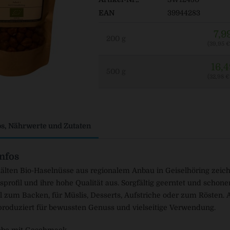
EAN
39944283
7,9
200 g
(39,95 € 
16,4
500 g
(32,98 € 
os, Nährwerte und Zutaten
nfos
älten Bio-Haselnüsse aus regionalem Anbau in Geiselhöring zeich
rofil und ihre hohe Qualität aus. Sorgfältig geerntet und schonend 
l zum Backen, für Müslis, Desserts, Aufstriche oder zum Rösten. 
produziert für bewussten Genuss und vielseitige Verwendung.