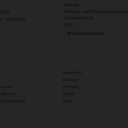
Kontakt
1607
Versand und Zahlungsbedingun
Widerrufsrecht
00 - 20:00 Uhr
AGB
Widerruf erklären
Augustiner
Paulaner
auerei
Pöllinger
 Stöttner
Libella
ei Mallersdorf
Pepsi