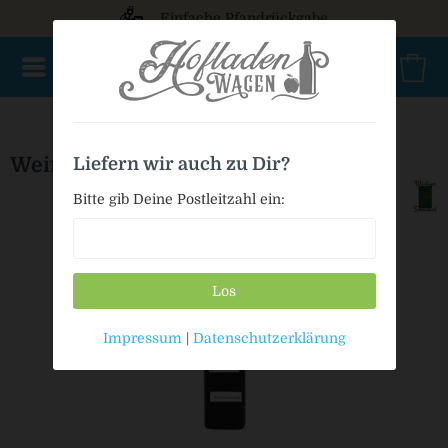
Einfache Pfandrückgabe
NEU im Sortiment
Nur für kurze Zeit
Geschenke
Milc
Weintinger Kürbiskernöl
Liefern wir auch zu Dir?
Bitte gib Deine Postleitzahl ein:
Los
Impressum
|
Datenschutzerklärung