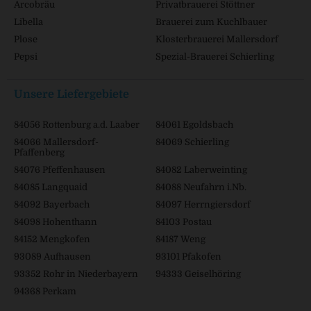
Arcobräu
Privatbrauerei Stöttner
Libella
Brauerei zum Kuchlbauer
Plose
Klosterbrauerei Mallersdorf
Pepsi
Spezial-Brauerei Schierling
Unsere Liefergebiete
84056 Rottenburg a.d. Laaber
84061 Egoldsbach
84066 Mallersdorf-
84069 Schierling
Pfaffenberg
84076 Pfeffenhausen
84082 Laberweinting
84085 Langquaid
84088 Neufahrn i.Nb.
84092 Bayerbach
84097 Herrngiersdorf
84098 Hohenthann
84103 Postau
84152 Mengkofen
84187 Weng
93089 Aufhausen
93101 Pfakofen
93352 Rohr in Niederbayern
94333 Geiselhöring
94368 Perkam