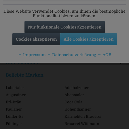
Folgt uns auf unseren Kanälen für alle Neuigkeiten:
Diese Website verwendet Cookies, um Ihnen die bestmögliche
Funktionalität bieten zu können.
Nur funktionale Cookies akzeptieren
Service Hotline
Cookies akzeptieren
Alle Cookies akzeptieren
Shop Service
Impressum
Datenschutzerklärung
AGB
Informationen
Beliebte Marken
Labertaler
Adelholzener
Augustiner
Abenstaler
Erl-Bräu
Coca Cola
Paulaner
Hohenthanner
Löffler-Ei
Karmeliten Brauerei
Pöllinger
Brauerei Wittmann