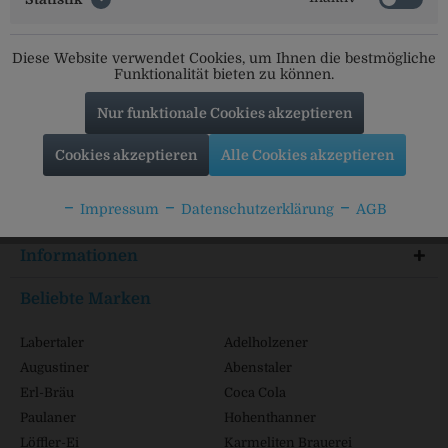
Social Media
Diese Website verwendet Cookies, um Ihnen die bestmögliche
Folgt uns auf unseren Kanälen für alle Neuigkeiten:
Funktionalität bieten zu können.
Nur funktionale Cookies akzeptieren
Cookies akzeptieren
Alle Cookies akzeptieren
Service Hotline
Impressum
Datenschutzerklärung
AGB
Shop Service
Informationen
Beliebte Marken
Labertaler
Adelholzener
Augustiner
Abenstaler
Erl-Bräu
Coca Cola
Paulaner
Hohenthanner
Löffler-Ei
Karmeliten Brauerei