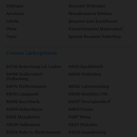
Pöllinger
Brauerei Wittmann
Arcobräu
Privatbrauerei Stöttner
Libella
Brauerei zum Kuchlbauer
Plose
Klosterbrauerei Mallersdorf
Pepsi
Spezial-Brauerei Schierling
Unsere Liefergebiete
84056 Rottenburg a.d. Laaber
84061 Egoldsbach
84066 Mallersdorf-
84069 Schierling
Pfaffenberg
84076 Pfeffenhausen
84082 Laberweinting
84085 Langquaid
84088 Neufahrn i.Nb.
84092 Bayerbach
84097 Herrngiersdorf
84098 Hohenthann
84103 Postau
84152 Mengkofen
84187 Weng
93089 Aufhausen
93101 Pfakofen
93352 Rohr in Niederbayern
94333 Geiselhöring