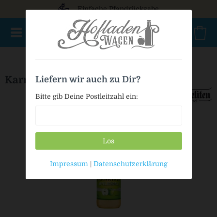
Einfache Pfandrückgabe
NEU im Sortiment
Mischkasten
PET Mehrweg
Bag in
Karmeliten Apfelschorle
Liefern wir auch zu Dir?
Bitte gib Deine Postleitzahl ein:
Los
Impressum
|
Datenschutzerklärung