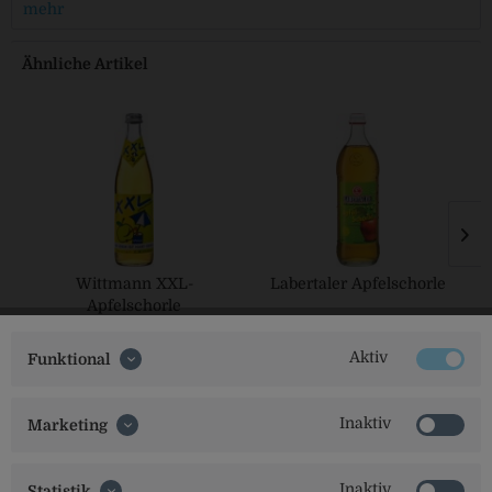
mehr
Ähnliche Artikel
Wittmann XXL-
Labertaler Apfelschorle
Apfelschorle
Aktiv
Funktional
Inaktiv
Marketing
Inaktiv
Statistik