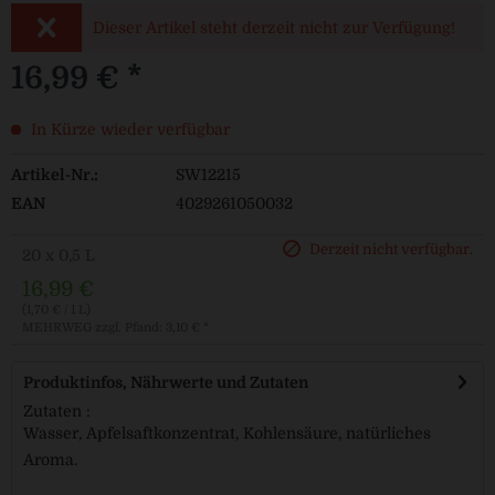
Dieser Artikel steht derzeit nicht zur Verfügung!
16,99 € *
In Kürze wieder verfügbar
Artikel-Nr.:
SW12215
EAN
4029261050032
Derzeit nicht verfügbar.
20 x 0,5 L
16,99 €
(1,70 € / 1 L)
MEHRWEG
zzgl. Pfand: 3,10 € *
Produktinfos, Nährwerte und Zutaten
Zutaten :
Wasser, Apfelsaftkonzentrat, Kohlensäure, natürliches
Aroma.