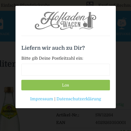
Einfache Pfandrückgabe
Kauf auf Rechn
ONADE
SAFT & SCHORLE
BIER
WEIN & SEKT
SPIRITUOS
Liefern wir auch zu Dir?
Bitte gib Deine Postleitzahl ein:
iten Zitronenlimonade
Los
15,99 € *
Impressum
|
Datenschutzerklärung
Auf Lager / Sofort versandfertig
Artikel-Nr.:
SW12264
EAN
4029261050001