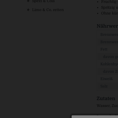
Spezi & Cola
Fruchtig
Spritzig 
Limo & Co. retten
Ohne küns
Nährwert
Brennwert
Brennwer
Fett
davon ge
Kohlenhy
davon Z
Eiweiß
Salz
Zutaten
Wasser, Zuc
Inverkeh