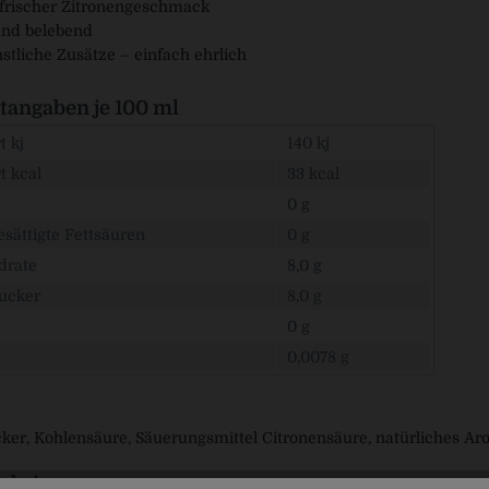
-frischer Zitronengeschmack
und belebend
tliche Zusätze – einfach ehrlich
angaben je 100 ml
 kj
140 kj
t kcal
33 kcal
0 g
sättigte Fettsäuren
0 g
drate
8,0 g
ucker
8,0 g
0 g
0,0078 g
ker, Kohlensäure, Säuerungsmittel Citronensäure, natürliches Ar
rbringer