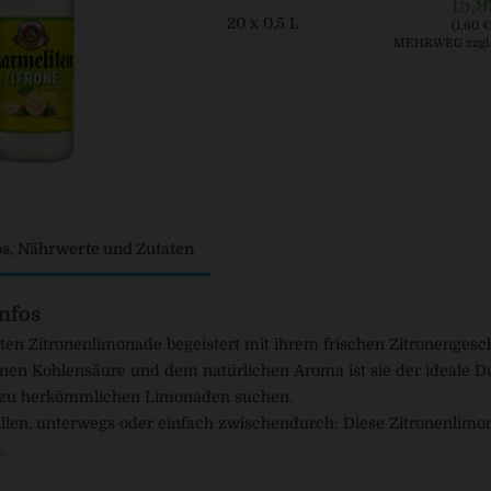
15,9
20 x 0,5 L
(1,60 € 
MEHRWEG
zzgl
os, Nährwerte und Zutaten
nfos
iten Zitronenlimonade begeistert mit ihrem frischen Zitroneng
einen Kohlensäure und dem natürlichen Aroma ist sie der ideale Durs
e zu herkömmlichen Limonaden suchen.
llen, unterwegs oder einfach zwischendurch: Diese Zitronenlimona
.