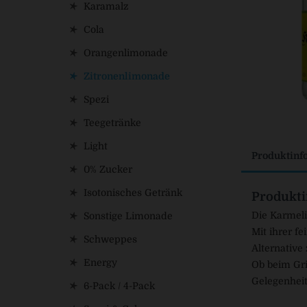
Karamalz
Cola
Orangenlimonade
Zitronenlimonade
Spezi
Teegetränke
Light
Produktinf
0% Zucker
Isotonisches Getränk
Produkti
Die Karmel
Sonstige Limonade
Mit ihrer f
Schweppes
Alternativ
Energy
Ob beim Gri
Gelegenheit
6-Pack / 4-Pack