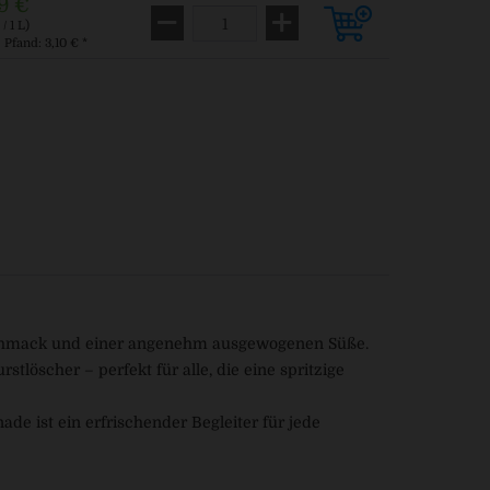
9 €
/ 1 L)
. Pfand: 3,10 € *
eschmack und einer angenehm ausgewogenen Süße.
tlöscher – perfekt für alle, die eine spritzige
de ist ein erfrischender Begleiter für jede