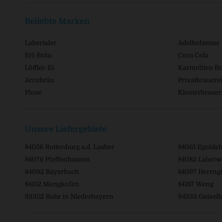
Beliebte Marken
Labertaler
Adelholzener
Erl-Bräu
Coca Cola
Löffler-Ei
Karmeliten Br
Arcobräu
Privatbrauerei
Plose
Klosterbrauer
Unsere Liefergebiete
84056 Rottenburg a.d. Laaber
84061 Egolds
84076 Pfeffenhausen
84082 Laberw
84092 Bayerbach
84097 Herrngi
84152 Mengkofen
84187 Weng
93352 Rohr in Niederbayern
94333 Geiselh