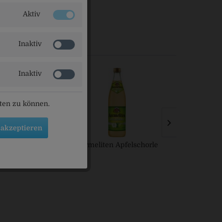
Straubing
Aktiv
Inaktiv
Inaktiv
eten zu können.
 akzeptieren
itronenlimonade
Karmeliten Apfelschorle
Karmelite