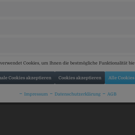
Brauerei Karl Sturm GmbH & Co. KG, Senefelder Straße 21, 94315 
tikel
Kunden haben sich ebenfalls angesehen
verwendet Cookies, um Ihnen die bestmögliche Funktionalität bi
nale Cookies akzeptieren
Cookies akzeptieren
Alle Cookies
aler Limonade
Libella Zitronen Limonade
Frucade Z
Impressum
Datenschutzerklärung
AGB
Zitrone