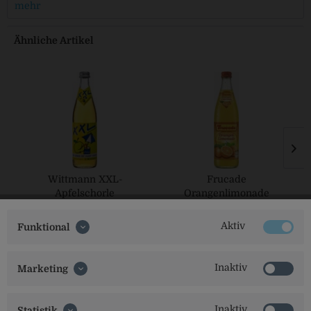
mehr
Ähnliche Artikel
Wittmann XXL-
Frucade
Apfelschorle
Orangenlimonade
Aktiv
Funktional
Inaktiv
Marketing
Inaktiv
Statistik