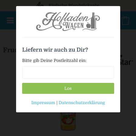
Einfache Pfandrückgabe
NEU im Sortiment
Mischkasten
PET Mehrweg
Bag in
Frucade Apfelschorle
Liefern wir auch zu Dir?
Bitte gib Deine Postleitzahl ein:
Los
Impressum
|
Datenschutzerklärung