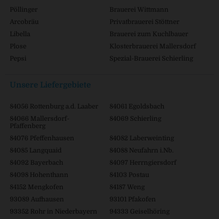
Pöllinger
Brauerei Wittmann
Arcobräu
Privatbrauerei Stöttner
Libella
Brauerei zum Kuchlbauer
Plose
Klosterbrauerei Mallersdorf
Pepsi
Spezial-Brauerei Schierling
Unsere Liefergebiete
84056 Rottenburg a.d. Laaber
84061 Egoldsbach
84066 Mallersdorf-
84069 Schierling
Pfaffenberg
84076 Pfeffenhausen
84082 Laberweinting
84085 Langquaid
84088 Neufahrn i.Nb.
84092 Bayerbach
84097 Herrngiersdorf
84098 Hohenthann
84103 Postau
84152 Mengkofen
84187 Weng
93089 Aufhausen
93101 Pfakofen
93352 Rohr in Niederbayern
94333 Geiselhöring