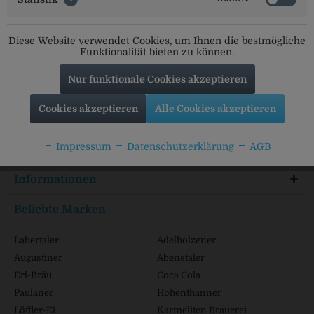
Social Media
Diese Website verwendet Cookies, um Ihnen die bestmögliche
Folgt uns auf unseren Kanälen für alle Neuigkeiten:
Funktionalität bieten zu können.
Nur funktionale Cookies akzeptieren
Cookies akzeptieren
Alle Cookies akzeptieren
Service Hotline
Impressum
Datenschutzerklärung
AGB
Shop Service
Informationen
Beliebte Marken
Labertaler
Adelholzener
Augustiner
Abenstaler
Erl-Bräu
Coca Cola
Paulaner
Hohenthanner
Löffler-Ei
Karmeliten Brauerei