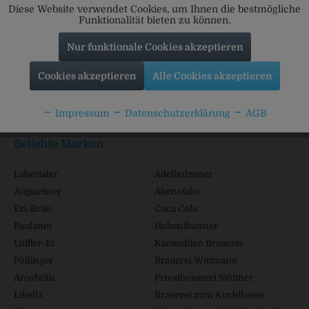
Diese Website verwendet Cookies, um Ihnen die bestmögliche
Funktionalität bieten zu können.
Nur funktionale Cookies akzeptieren
Service Hotline
Cookies akzeptieren
Alle Cookies akzeptieren
Shop Service
Impressum
Datenschutzerklärung
AGB
Informationen
Beliebte Marken
Labertaler
Adelholzener
Augustiner
Abenstaler
Erl-Bräu
Coca Cola
Paulaner
Hohenthanner
Löffler-Ei
Karmeliten Brauerei
Pöllinger
Brauerei Wittmann
Arcobräu
Privatbrauerei Stöttner
Libella
Brauerei zum Kuchlbauer