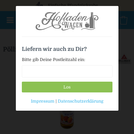
Einfache Pfandrückgabe
NEU im Sortiment
Mischkasten
PET Mehrweg
Bio
Pöllinger Eistee Pfirsich
Liefern wir auch zu Dir?
Bitte gib Deine Postleitzahl ein:
Los
Impressum
|
Datenschutzerklärung