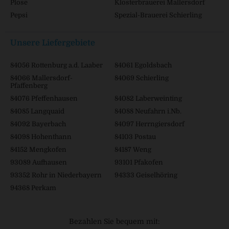
Plose
Klosterbrauerei Mallersdorf
Pepsi
Spezial-Brauerei Schierling
Unsere Liefergebiete
84056 Rottenburg a.d. Laaber
84061 Egoldsbach
84066 Mallersdorf-
84069 Schierling
Pfaffenberg
84076 Pfeffenhausen
84082 Laberweinting
84085 Langquaid
84088 Neufahrn i.Nb.
84092 Bayerbach
84097 Herrngiersdorf
84098 Hohenthann
84103 Postau
84152 Mengkofen
84187 Weng
93089 Aufhausen
93101 Pfakofen
93352 Rohr in Niederbayern
94333 Geiselhöring
94368 Perkam
Bezahlen Sie bequem mit: