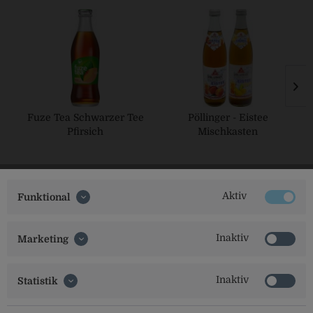
Fuze Tea Schwarzer Tee
Pöllinger - Eistee
Pfirsich
Mischkasten
Aktiv
Funktional
Inaktiv
Marketing
Social Media
Inaktiv
Statistik
Folgt uns auf unseren Kanälen für alle Neuigkeiten: