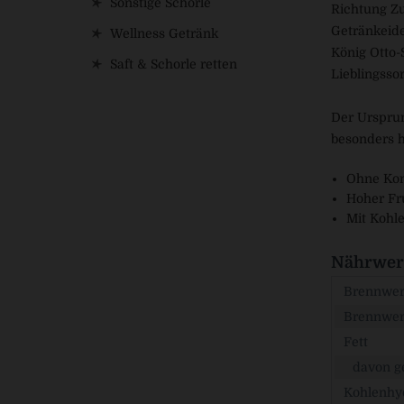
Sonstige Schorle
Richtung Zu
Getränkeide
Wellness Getränk
König Otto-
Saft & Schorle retten
Lieblingssor
Der Ursprun
besonders h
Ohne Kon
Hoher Fru
Mit Kohl
Nährwert
Brennwert
Brennwer
Fett
davon ge
Kohlenhy