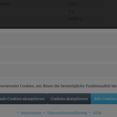
ucker
7,0 g
0 g
0,005 g
 Mineralwasser, Johannisbeersaft * (15%), Zucker, Kohlensäure, N
tsaftkonzentraten
rbringer
Sprudel, König Otto-Bad 1 - 3, 95676 Wiesau
tikel
Kunden kauften auch
Kunden haben sich ebenfal
verwendet Cookies, um Ihnen die bestmögliche Funktionalität bi
nale Cookies akzeptieren
Cookies akzeptieren
Alle Cookies
Impressum
Datenschutzerklärung
AGB