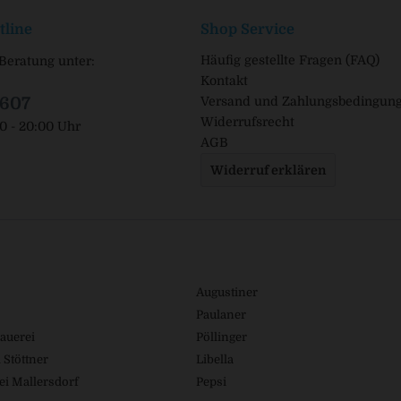
tline
Shop Service
Häufig gestellte Fragen (FAQ)
Beratung unter:
Kontakt
1607
Versand und Zahlungsbedingun
Widerrufsrecht
00 - 20:00 Uhr
AGB
Widerruf erklären
Augustiner
Paulaner
auerei
Pöllinger
 Stöttner
Libella
ei Mallersdorf
Pepsi