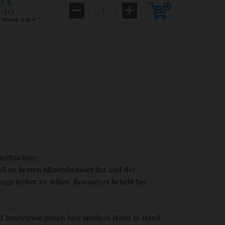
9 €
/ 1 L)
. Pfand: 3,10 € *
berfrüchte!
il an besten Mineralwasser hat und der
ega lecker zu stillen. Besonders beliebt bei
und Innovation gehen hier seitdem Hand in Hand