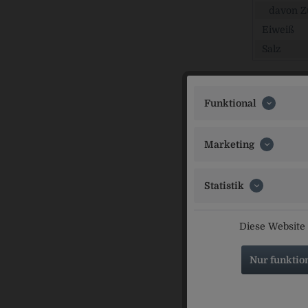
davon Z
Eiweiß
Salz
Zutaten
Natürliches
Funktional
* aus Fruch
Marketing
Inverkeh
König Otto-
Statistik
Ähnliche Ar
Diese Website 
Nur funktio