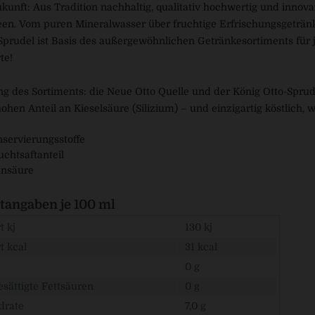
kunft: Aus Tradition nachhaltig, qualitativ hochwertig und innovat
en. Vom puren Mineralwasser über fruchtige Erfrischungsgetränk
Sprudel ist Basis des außergewöhnlichen Getränkesortiments für
te!
g des Sortiments: die Neue Otto Quelle und der König Otto-Sprud
ohen Anteil an Kieselsäure (Silizium) – und einzigartig köstlich
servierungsstoffe
chtsaftanteil
ensäure
angaben je 100 ml
 kj
130 kj
t kcal
31 kcal
0 g
sättigte Fettsäuren
0 g
drate
7,0 g