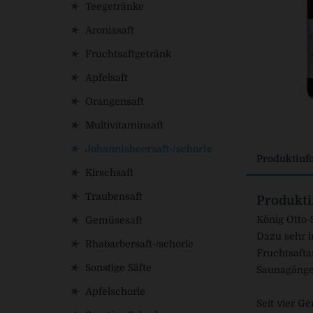
Teegetränke
Aroniasaft
Fruchtsaftgetränk
Apfelsaft
Orangensaft
Multivitaminsaft
Johannisbeersaft-/schorle
Produktinf
Kirschsaft
Traubensaft
Produkti
König Otto-
Gemüsesaft
Dazu sehr i
Rhabarbersaft-/schorle
Fruchtsaftan
Sonstige Säfte
Saunagänger
Apfelschorle
Seit vier G