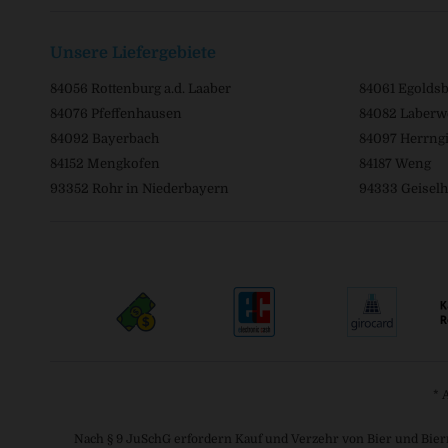
Unsere Liefergebiete
84056 Rottenburg a.d. Laaber
84061 Egolds
84076 Pfeffenhausen
84082 Laberw
84092 Bayerbach
84097 Herrngi
84152 Mengkofen
84187 Weng
93352 Rohr in Niederbayern
94333 Geiselh
* 
Nach § 9 JuSchG erfordern Kauf und Verzehr von Bier und Bier