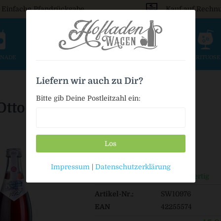
Einfache Pfandrückgabe
Kauf auf Rechn
ONADE
SAFT & SCHORLE
BIER
WEIN & SEKT
SPIRITUOS
Liefern wir auch zu Dir?
Bitte gib Deine Postleitzahl ein:
Otto-Sprudel Cassis Vital
Los
15,99 € *
Impressum
|
Datenschutzerklärung
Auf Lager / Sofort versandfertig
Artikel-Nr.:
SW10976
EAN
42255574