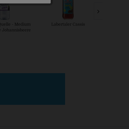
Quelle - Medium
Labertaler Cassis
Libella 
e Johannisbeere
Johannis