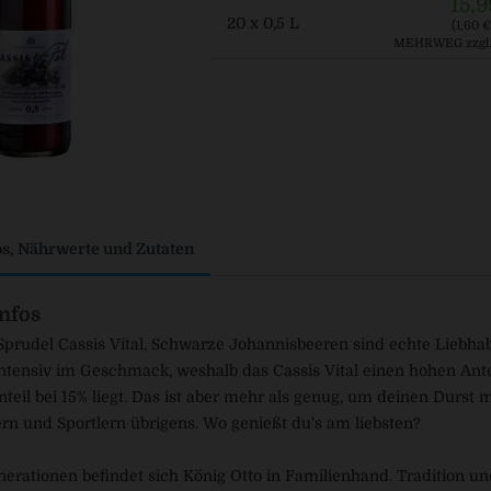
15,9
20 x 0,5 L
(1,60 € 
MEHRWEG
zzgl
os, Nährwerte und Zutaten
nfos
Sprudel Cassis Vital, Schwarze Johannisbeeren sind echte Liebha
ntensiv im Geschmack, weshalb das Cassis Vital einen hohen Ante
teil bei 15% liegt. Das ist aber mehr als genug, um deinen Durst m
n und Sportlern übrigens. Wo genießt du's am liebsten?
enerationen befindet sich König Otto in Familienhand. Tradition 