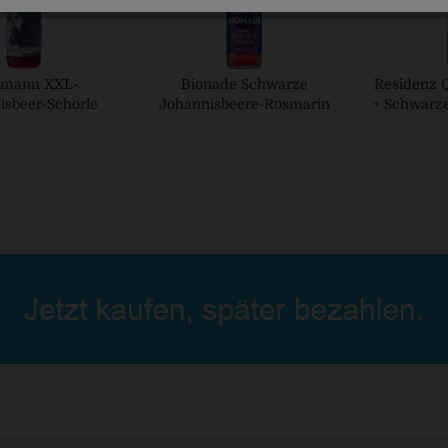
tmann XXL-
Bionade Schwarze
Residenz 
isbeer-Schorle
Johannisbeere-Rosmarin
+ Schwarz