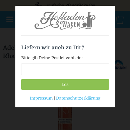
Einfache Pfandrückgabe
NEU im Sortiment
Mischkasten
PET Mehrweg
Bag in
Adelholzener Gastro Heimischer
Liefern wir auch zu Dir?
Rhabarber
Bitte gib Deine Postleitzahl ein:
Los
Impressum
|
Datenschutzerklärung