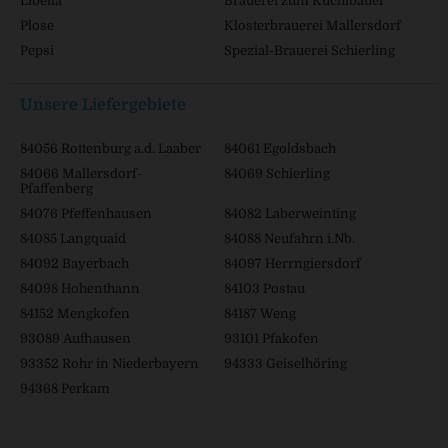
Libella
Brauerei zum Kuchlbauer
Plose
Klosterbrauerei Mallersdorf
Pepsi
Spezial-Brauerei Schierling
Unsere Liefergebiete
84056 Rottenburg a.d. Laaber
84061 Egoldsbach
84066 Mallersdorf-
84069 Schierling
Pfaffenberg
84076 Pfeffenhausen
84082 Laberweinting
84085 Langquaid
84088 Neufahrn i.Nb.
84092 Bayerbach
84097 Herrngiersdorf
84098 Hohenthann
84103 Postau
84152 Mengkofen
84187 Weng
93089 Aufhausen
93101 Pfakofen
93352 Rohr in Niederbayern
94333 Geiselhöring
94368 Perkam