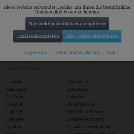
Diese Website verwendet Cookies, um Ihnen die bestmögliche
Funktionalität bieten zu können.
Nur funktionale Cookies akzeptieren
Service Hotline
Cookies akzeptieren
Alle Cookies akzeptieren
Shop Service
Impressum
Datenschutzerklärung
AGB
Informationen
Beliebte Marken
Labertaler
Adelholzener
Augustiner
Abenstaler
Erl-Bräu
Coca Cola
Paulaner
Hohenthanner
Löffler-Ei
Karmeliten Brauerei
Pöllinger
Brauerei Wittmann
Arcobräu
Privatbrauerei Stöttner