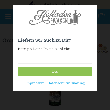
Einfache Pfandrückgabe
AKTIONSWARE
NEU im Sortiment
Geschenke
Bio
Graf Arco Valley Lager
Liefern wir auch zu Dir?
Bitte gib Deine Postleitzahl ein:
Los
Impressum
|
Datenschutzerklärung