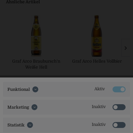
Ähnliche Artikel
Graf Arco Braubursch'n
Graf Arco Helles Vollbier
Weiße Hell
Aktiv
Funktional
Inaktiv
Marketing
Inaktiv
Statistik
Social Media