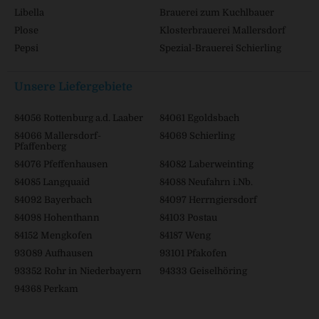
Libella
Brauerei zum Kuchlbauer
Plose
Klosterbrauerei Mallersdorf
Pepsi
Spezial-Brauerei Schierling
Unsere Liefergebiete
84056 Rottenburg a.d. Laaber
84061 Egoldsbach
84066 Mallersdorf-
84069 Schierling
Pfaffenberg
84076 Pfeffenhausen
84082 Laberweinting
84085 Langquaid
84088 Neufahrn i.Nb.
84092 Bayerbach
84097 Herrngiersdorf
84098 Hohenthann
84103 Postau
84152 Mengkofen
84187 Weng
93089 Aufhausen
93101 Pfakofen
93352 Rohr in Niederbayern
94333 Geiselhöring
94368 Perkam