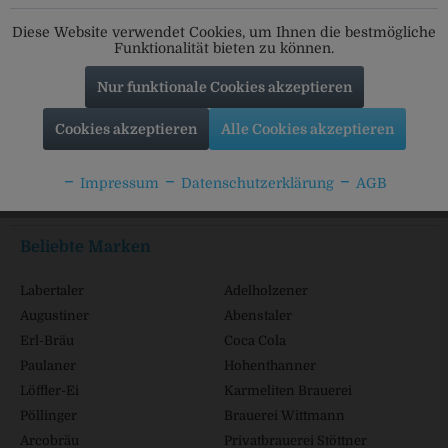
Folgt uns auf unseren Kanälen für alle Neuigkeiten:
Diese Website verwendet Cookies, um Ihnen die bestmögliche
Funktionalität bieten zu können.
Nur funktionale Cookies akzeptieren
Service Hotline
Cookies akzeptieren
Alle Cookies akzeptieren
Shop Service
Impressum
Datenschutzerklärung
AGB
Informationen
Beliebte Marken
Labertaler
Adelholzener
Augustiner
Abenstaler
Erl-Bräu
Coca Cola
Paulaner
Hohenthanner
Löffler-Ei
Karmeliten Brauerei
Pöllinger
Brauerei Wittmann
Arcobräu
Privatbrauerei Stöttner