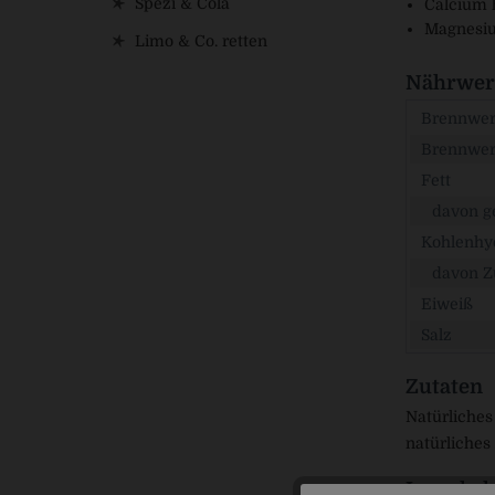
Spezi & Cola
Calcium 
Magnesiu
Limo & Co. retten
Nährwert
Brennwert
Brennwer
Fett
davon ge
Kohlenhy
davon Z
Eiweiß
Salz
Zutaten
Natürliches
natürliches
Inverkeh