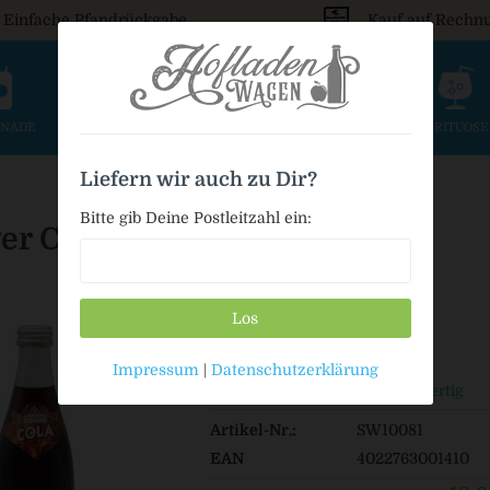
Einfache Pfandrückgabe
Kauf auf Rechn
ONADE
SAFT & SCHORLE
BIER
WEIN & SEKT
SPIRITUOS
Liefern wir auch zu Dir?
Bitte gib Deine Postleitzahl ein:
ger Cola
Los
13,99 € *
Impressum
|
Datenschutzerklärung
Auf Lager / Sofort versandfertig
Artikel-Nr.:
SW10081
EAN
4022763001410