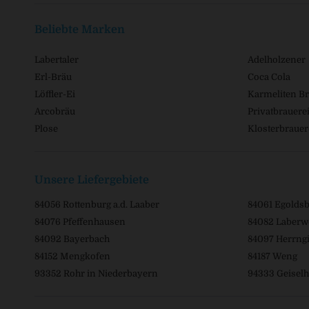
Beliebte Marken
Labertaler
Adelholzener
Erl-Bräu
Coca Cola
Löffler-Ei
Karmeliten Br
Arcobräu
Privatbrauerei
Plose
Klosterbrauer
Unsere Liefergebiete
84056 Rottenburg a.d. Laaber
84061 Egolds
84076 Pfeffenhausen
84082 Laberw
84092 Bayerbach
84097 Herrngi
84152 Mengkofen
84187 Weng
93352 Rohr in Niederbayern
94333 Geiselh