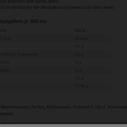
hält Knochen und Zähne stabil
m ist wichtig für die Muskelkonzentration und vieles mehr
angaben je 100 ml
 kj
180 kj
t kcal
42 kcal
0,5 g
sättigte Fettsäuren
0,1 g
drate
11 g
ucker
11 g
0,5 g
0,001 g
 Mineralwasser, Zucker, Kohlensäure, Farbstoff E 150 d, Säuerung
 Aroma.
rbringer