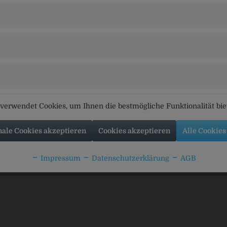
mbH & Co. KG, Moosburger Str. 65, 84076 Pfeffenhausen
tikel
Kunden kauften auch
Kunden haben sich ebenfal
verwendet Cookies, um Ihnen die bestmögliche Funktionalität bi
nale Cookies akzeptieren
Cookies akzeptieren
Alle Cookies
bella Cola
Pöllinger Cola Mix Zero
Stöt
Impressum
Datenschutzerklärung
AGB