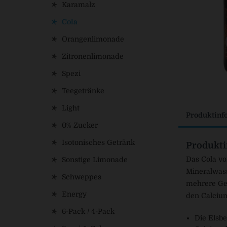
Karamalz
Cola
Orangenlimonade
Zitronenlimonade
Spezi
Teegetränke
Light
Produktinf
0% Zucker
Isotonisches Getränk
Produkti
Das Cola vo
Sonstige Limonade
Mineralwass
Schweppes
mehrere Ges
Energy
den Calcium
6-Pack / 4-Pack
Die Elsbe