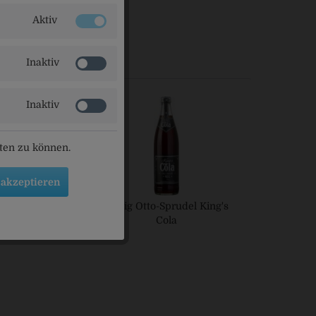
Aktiv
ls angesehen
Inaktiv
Inaktiv
eten zu können.
 akzeptieren
tner Cola
König Otto-Sprudel King's
Cola