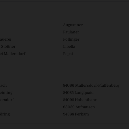
Augustiner
Paulaner
auerei
Pöllinger
 Stöttner
Libella
ei Mallersdorf
Pepsi
bach
84066 Mallersdorf-Pfaffenberg
einting
84085 Langquaid
ersdorf
84098 Hohenthann
93089 Aufhausen
öring
94368 Perkam