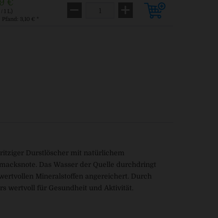
9 €
/ 1 L)
. Pfand: 3,10 € *
ritziger Durstlöscher mit natürlichem
hmacksnote. Das Wasser der Quelle durchdringt
wertvollen Mineralstoffen angereichert. Durch
 wertvoll für Gesundheit und Aktivität.