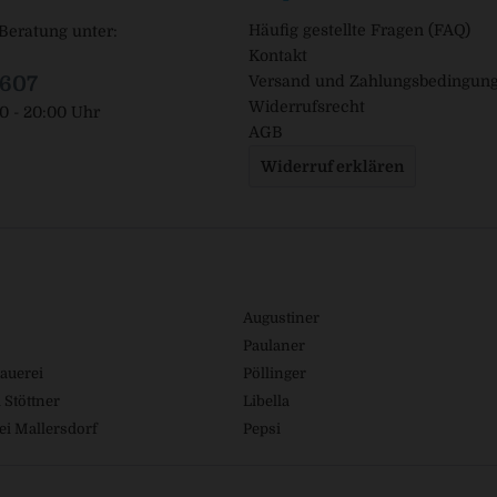
Häufig gestellte Fragen (FAQ)
Beratung unter:
Kontakt
1607
Versand und Zahlungsbedingun
Widerrufsrecht
00 - 20:00 Uhr
AGB
Widerruf erklären
Augustiner
Paulaner
auerei
Pöllinger
 Stöttner
Libella
ei Mallersdorf
Pepsi