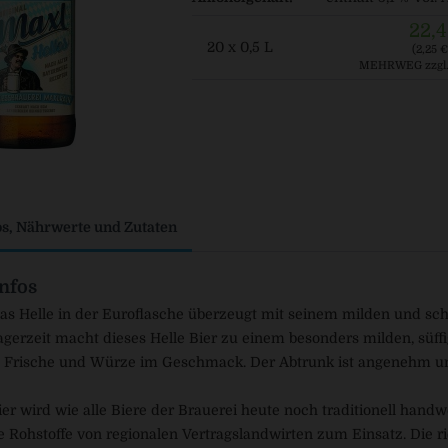
22,4
20 x 0,5 L
(2,25 € 
MEHRWEG
zzgl
os, Nährwerte und Zutaten
nfos
Das Helle in der Euroflasche überzeugt mit seinem milden und 
agerzeit macht dieses Helle Bier zu einem besonders milden, süffi
Frische und Würze im Geschmack. Der Abtrunk ist angenehm un
ier wird wie alle Biere der Brauerei heute noch traditionell han
 Rohstoffe von regionalen Vertragslandwirten zum Einsatz. Die r