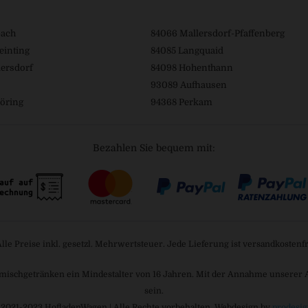
bach
84066 Mallersdorf-Pfaffenberg
einting
84085 Langquaid
ersdorf
84098 Hohenthann
93089 Aufhausen
öring
94368 Perkam
Bezahlen Sie bequem mit:
Alle Preise inkl. gesetzl. Mehrwertsteuer. Jede Lieferung ist versandkostenfr
mischgetränken ein Mindestalter von 16 Jahren. Mit der Annahme unserer AGB
sein.
 2021-2023 HofladenWagen | Alle Rechte vorbehalten. Webdesign by
prodesig