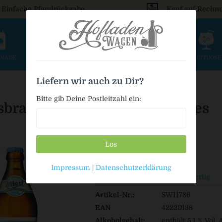
Einfache Pfandrückgabe
Kauf auf Rechn
ONADE
SAFT & SCHORLE
BIER
WEIN & SEKT
SPIRITUOS
Liefern wir auch zu Dir?
Bitte gib Deine Postleitzahl ein:
sbrauerei Maxlrain Maxl Helles
Los
22,49 € *
Impressum
|
Datenschutzerklärung
Auf Lager / Sofort versandfertig
Artikel-Nr.:
SW11786
EAN
42220138
Alkoholgehalt:
enthält 5,1 % Vol. 