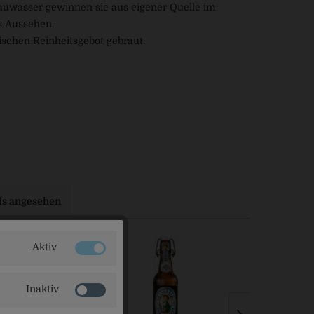
rauwasser gewinnen sie aus eigener Quelle im
es Aussehen.
rischen Reinheitsgebot gebraut.
ls angesehen
Aktiv
Inaktiv