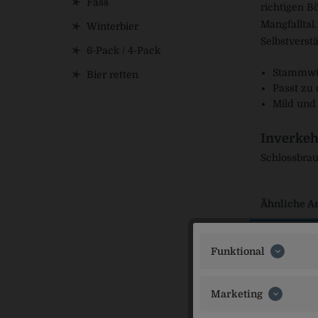
Fass
richtigen B
Mangfalltal.
Winterbier
Selbstverst
6-Pack / 4-Pack
Stammwür
Bier retten
Passt zu 
Mild und
Inverkeh
Schlossbrau
Ähnliche Ar
Funktional
Marketing