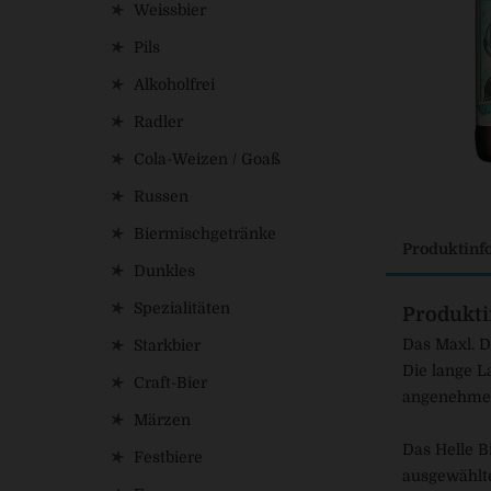
Weissbier
Pils
Alkoholfrei
Radler
Cola-Weizen / Goaß
Russen
Biermischgetränke
Produktinf
Dunkles
Spezialitäten
Produkti
Das Maxl. 
Starkbier
Die lange L
Craft-Bier
angenehme 
Märzen
Das Helle B
Festbiere
ausgewählte