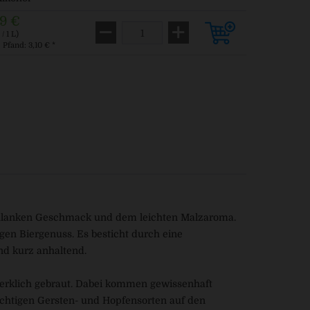
9 €
/ 1 L)
. Pfand: 3,10 € *
schlanken Geschmack und dem leichten Malzaroma.
gen Biergenuss. Es besticht durch eine
d kurz anhaltend.
dwerklich gebraut. Dabei kommen gewissenhaft
ichtigen Gersten- und Hopfensorten auf den