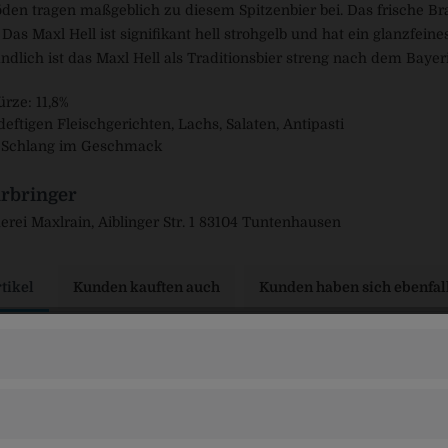
öden tragen maßgeblich zu diesem Spitzenbier bei. Das frische B
 Das Maxl Hell ist signifikant hell strohgelb und hat ein glanzfein
ändlich ist das Maxl Hell als Traditionsbier streng nach dem Baye
ze: 11,8%
deftigen Fleischgerichten, Lachs, Salaten, Antipasti
 Schlang im Geschmack
rbringer
erei Maxlrain, Aiblinger Str. 1 83104 Tuntenhausen
tikel
Kunden kauften auch
Kunden haben sich ebenfal