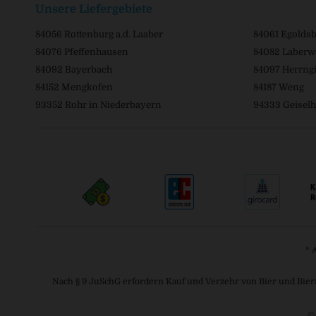
Unsere Liefergebiete
84056 Rottenburg a.d. Laaber
84061 Egolds
84076 Pfeffenhausen
84082 Laberw
84092 Bayerbach
84097 Herrngi
84152 Mengkofen
84187 Weng
93352 Rohr in Niederbayern
94333 Geiselh
* 
Nach § 9 JuSchG erfordern Kauf und Verzehr von Bier und Bier
©