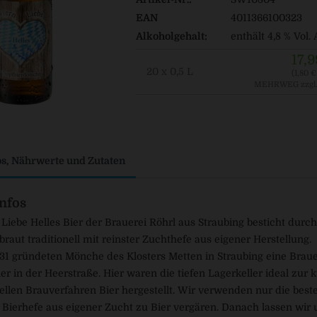
EAN
4011366100323
Alkoholgehalt:
enthält 4,8 % Vol.
17,9
20 x 0,5 L
(1,80 € 
MEHRWEG
zzgl
os, Nährwerte und Zutaten
nfos
Liebe Helles Bier der Brauerei Röhrl aus Straubing besticht dur
braut traditionell mit reinster Zuchthefe aus eigener Herstellung.
31 gründeten Mönche des Klosters Metten in Straubing eine Brau
r in der Heerstraße. Hier waren die tiefen Lagerkeller ideal zur 
nellen Brauverfahren Bier hergestellt. Wir verwenden nur die best
r Bierhefe aus eigener Zucht zu Bier vergären. Danach lassen wir u