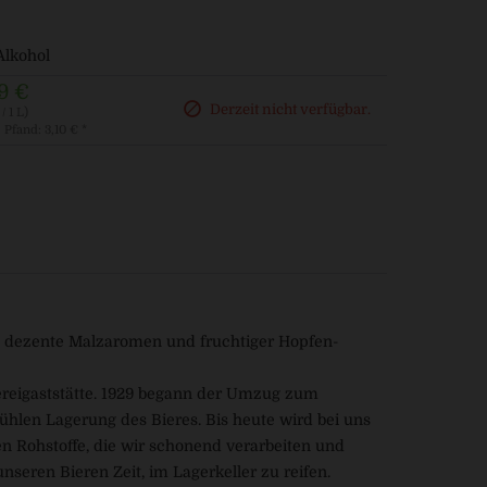
 Alkohol
9 €
Derzeit nicht verfügbar.
/ 1 L)
. Pfand: 3,10 € *
ch dezente Malzaromen und fruchtiger Hopfen-
ereigaststätte. 1929 begann der Umzug zum
kühlen Lagerung des Bieres. Bis heute wird bei uns
en Rohstoffe, die wir schonend verarbeiten und
nseren Bieren Zeit, im Lagerkeller zu reifen.