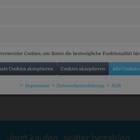
tikel
Kunden kauften auch
Kunden haben sich ebenfal
verwendet Cookies, um Ihnen die bestmögliche Funktionalität bi
bräu Helles
Schneider's Helles Landbier
Allgäuer 
nale Cookies akzeptieren
Cookies akzeptieren
Alle Cookies
Impressum
Datenschutzerklärung
AGB