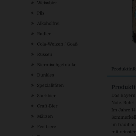
Weissbier
Pils
Alkoholfrei
Radler
Cola-Weizen / Goaß
Russen
Biermischgetränke
Produktinf
Dunkles
Spezialitäten
Produkti
Das Bayern 
Starkbier
Note. Röhrl 
Craft-Bier
Im Jahre 14
Märzen
Sommerkelle
im traditio
Festbiere
mit reinste