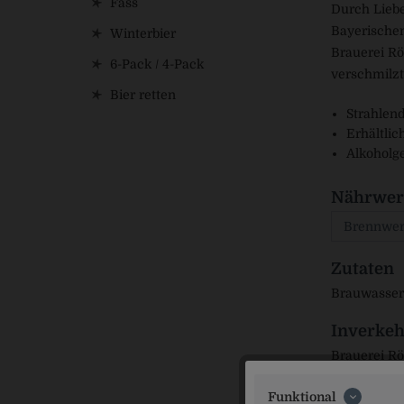
Fass
Durch Liebe
Bayerischen
Winterbier
Brauerei Rö
6-Pack / 4-Pack
verschmilzt
Bier retten
Strahlend
Erhältlic
Alkoholge
Nährwer
Brennwer
Zutaten
Brauwasser
Inverkeh
Brauerei Rö
Funktional