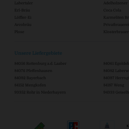
Labertaler
Adelholzener
Erl-Bräu
Coca Cola
Löffler-Ei
Karmeliten Br
Arcobräu
Privatbrauerei
Plose
Klosterbrauer
Unsere Liefergebiete
84056 Rottenburg a.d. Laaber
84061 Egolds
84076 Pfeffenhausen
84082 Laberw
84092 Bayerbach
84097 Herrngi
84152 Mengkofen
84187 Weng
93352 Rohr in Niederbayern
94333 Geiselh