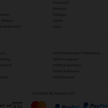
Augustiner
Paulaner
auerei
Pöllinger
 Stöttner
Libella
ei Mallersdorf
Pepsi
bach
84066 Mallersdorf-Pfaffenberg
einting
84085 Langquaid
ersdorf
84098 Hohenthann
93089 Aufhausen
öring
94368 Perkam
Bezahlen Sie bequem mit: