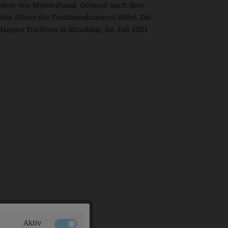
tsbiere von Meisterhand. Gebraut nach dem
e Sillner die Traditionsbrauerei Röhrl. Die
langen Tradition in Straubing. Im Juli 2024
Aktiv