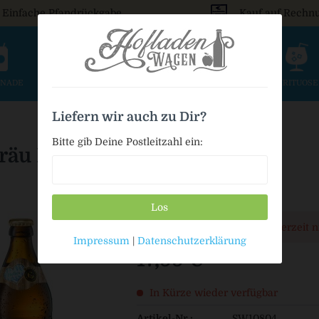
Einfache Pfandrückgabe
Kauf auf Rechn
ONADE
SAFT & SCHORLE
BIER
WEIN & SEKT
SPIRITUOS
Liefern wir auch zu Dir?
Bitte gib Deine Postleitzahl ein:
räu Bayern Liebe Helles
Los
Dieser Artikel steht derzeit 
Impressum
|
Datenschutzerklärung
17,99 € *
In Kürze wieder verfügbar
Artikel-Nr.:
SW10804