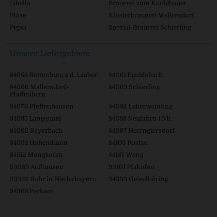
Libella
Brauerei zum Kuchlbauer
Plose
Klosterbrauerei Mallersdorf
Pepsi
Spezial-Brauerei Schierling
Unsere Liefergebiete
84056 Rottenburg a.d. Laaber
84061 Egoldsbach
84066 Mallersdorf-
84069 Schierling
Pfaffenberg
84076 Pfeffenhausen
84082 Laberweinting
84085 Langquaid
84088 Neufahrn i.Nb.
84092 Bayerbach
84097 Herrngiersdorf
84098 Hohenthann
84103 Postau
84152 Mengkofen
84187 Weng
93089 Aufhausen
93101 Pfakofen
93352 Rohr in Niederbayern
94333 Geiselhöring
94368 Perkam