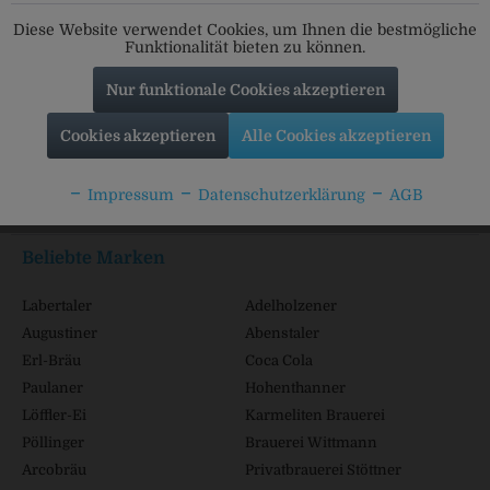
Folgt uns auf unseren Kanälen für alle Neuigkeiten:
Diese Website verwendet Cookies, um Ihnen die bestmögliche
Funktionalität bieten zu können.
Nur funktionale Cookies akzeptieren
Service Hotline
Cookies akzeptieren
Alle Cookies akzeptieren
Shop Service
Impressum
Datenschutzerklärung
AGB
Informationen
Beliebte Marken
Labertaler
Adelholzener
Augustiner
Abenstaler
Erl-Bräu
Coca Cola
Paulaner
Hohenthanner
Löffler-Ei
Karmeliten Brauerei
Pöllinger
Brauerei Wittmann
Arcobräu
Privatbrauerei Stöttner