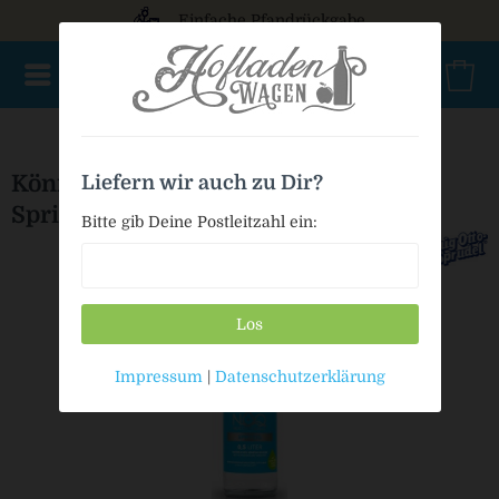
Einfache Pfandrückgabe
NEU im Sortiment
Mischkasten
PET Mehrweg
Bio
König Otto-Sprudel Neue Otto-Quelle
Liefern wir auch zu Dir?
Spritzig
Bitte gib Deine Postleitzahl ein:
Los
Impressum
|
Datenschutzerklärung