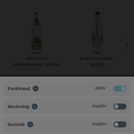
Abenstaler
Residenz Quelle -
Mineralwasser spritzig
Spritzig
Aktiv
Funktional
Inaktiv
Marketing
Inaktiv
Statistik
Social Media