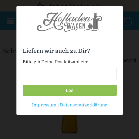
Einfache Pfandrückgabe
NEU im Sortiment
Mischkasten
PET Mehrweg
Bio
Schwip Schwap Orange
Liefern wir auch zu Dir?
Bitte gib Deine Postleitzahl ein:
Los
Impressum
|
Datenschutzerklärung