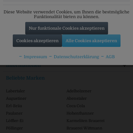
Folgt uns auf unseren Kanälen für alle Neuigkeiten:
Diese Website verwendet Cookies, um Ihnen die bestmögliche
Funktionalität bieten zu können.
Nur funktionale Cookies akzeptieren
Service Hotline
Cookies akzeptieren
Alle Cookies akzeptieren
Shop Service
Impressum
Datenschutzerklärung
AGB
Informationen
Beliebte Marken
Labertaler
Adelholzener
Augustiner
Abenstaler
Erl-Bräu
Coca Cola
Paulaner
Hohenthanner
Löffler-Ei
Karmeliten Brauerei
Pöllinger
Brauerei Wittmann