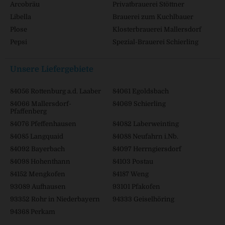
Arcobräu
Privatbrauerei Stöttner
Libella
Brauerei zum Kuchlbauer
Plose
Klosterbrauerei Mallersdorf
Pepsi
Spezial-Brauerei Schierling
Unsere Liefergebiete
84056 Rottenburg a.d. Laaber
84061 Egoldsbach
84066 Mallersdorf-
84069 Schierling
Pfaffenberg
84076 Pfeffenhausen
84082 Laberweinting
84085 Langquaid
84088 Neufahrn i.Nb.
84092 Bayerbach
84097 Herrngiersdorf
84098 Hohenthann
84103 Postau
84152 Mengkofen
84187 Weng
93089 Aufhausen
93101 Pfakofen
93352 Rohr in Niederbayern
94333 Geiselhöring
94368 Perkam