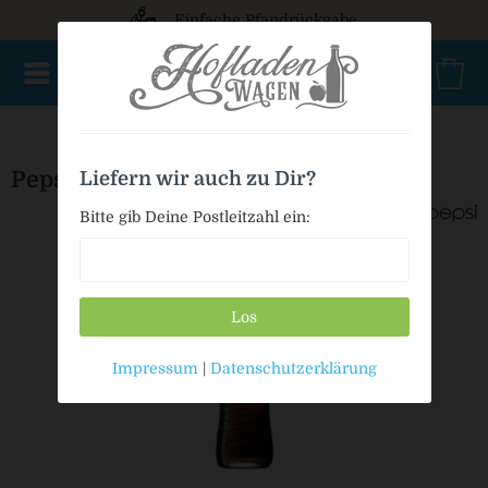
Einfache Pfandrückgabe
NEU im Sortiment
Mischkasten
PET Mehrweg
Bio
Pepsi - Zero Zucker
Liefern wir auch zu Dir?
Bitte gib Deine Postleitzahl ein:
Los
Impressum
|
Datenschutzerklärung