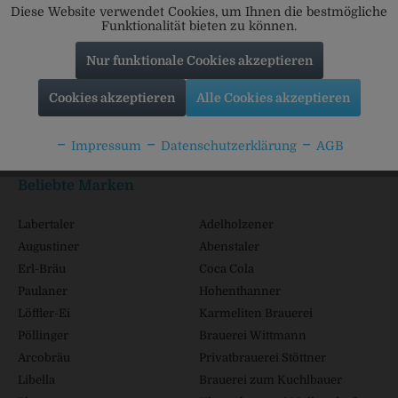
Diese Website verwendet Cookies, um Ihnen die bestmögliche
Funktionalität bieten zu können.
Nur funktionale Cookies akzeptieren
Service Hotline
Cookies akzeptieren
Alle Cookies akzeptieren
Shop Service
Impressum
Datenschutzerklärung
AGB
Informationen
Beliebte Marken
Labertaler
Adelholzener
Augustiner
Abenstaler
Erl-Bräu
Coca Cola
Paulaner
Hohenthanner
Löffler-Ei
Karmeliten Brauerei
Pöllinger
Brauerei Wittmann
Arcobräu
Privatbrauerei Stöttner
Libella
Brauerei zum Kuchlbauer