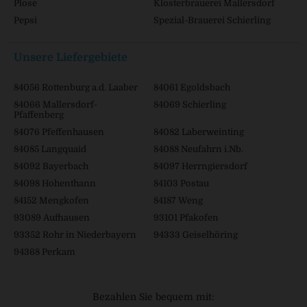
Plose
Klosterbrauerei Mallersdorf
Pepsi
Spezial-Brauerei Schierling
Unsere Liefergebiete
84056 Rottenburg a.d. Laaber
84061 Egoldsbach
84066 Mallersdorf-
84069 Schierling
Pfaffenberg
84076 Pfeffenhausen
84082 Laberweinting
84085 Langquaid
84088 Neufahrn i.Nb.
84092 Bayerbach
84097 Herrngiersdorf
84098 Hohenthann
84103 Postau
84152 Mengkofen
84187 Weng
93089 Aufhausen
93101 Pfakofen
93352 Rohr in Niederbayern
94333 Geiselhöring
94368 Perkam
Bezahlen Sie bequem mit: