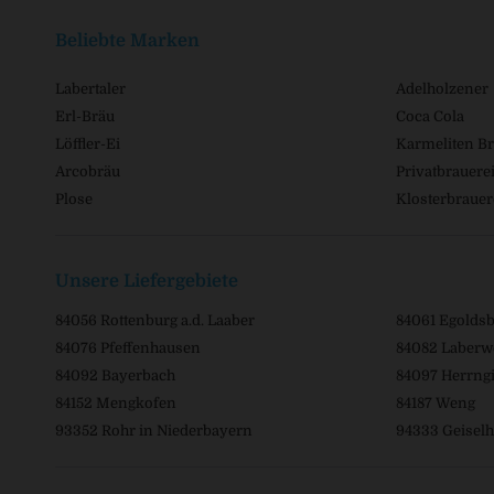
Beliebte Marken
Labertaler
Adelholzener
Erl-Bräu
Coca Cola
Löffler-Ei
Karmeliten Br
Arcobräu
Privatbrauerei
Plose
Klosterbrauer
Unsere Liefergebiete
84056 Rottenburg a.d. Laaber
84061 Egolds
84076 Pfeffenhausen
84082 Laberw
84092 Bayerbach
84097 Herrngi
84152 Mengkofen
84187 Weng
93352 Rohr in Niederbayern
94333 Geiselh