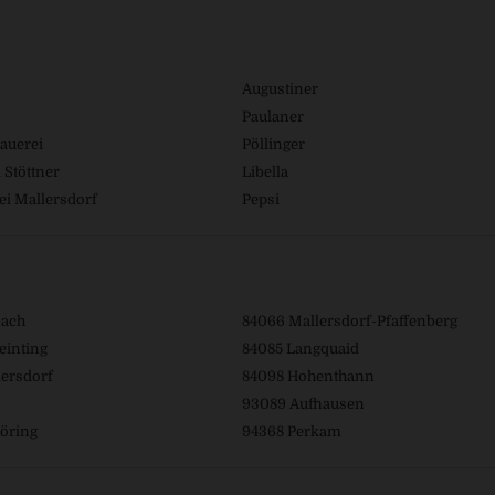
Augustiner
Paulaner
auerei
Pöllinger
 Stöttner
Libella
ei Mallersdorf
Pepsi
bach
84066 Mallersdorf-Pfaffenberg
einting
84085 Langquaid
ersdorf
84098 Hohenthann
93089 Aufhausen
öring
94368 Perkam