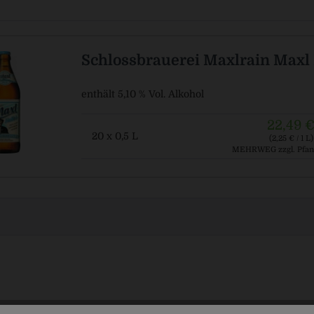
Schlossbrauerei Maxlrain Maxl 
enthält 5,10 % Vol. Alkohol
22,49 
20 x 0,5 L
(2,25 € / 1 L)
MEHRWEG
zzgl. Pfan