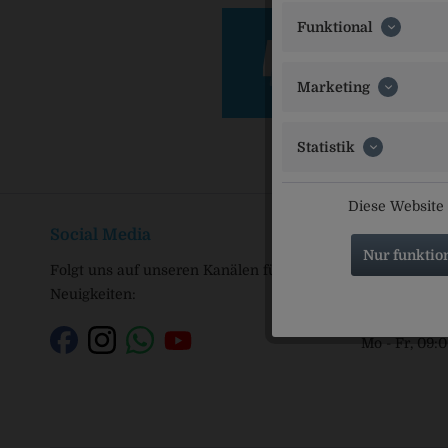
Funktional
Marketing
Statistik
Diese Website 
Social Media
Service Ho
Nur funktio
Folgt uns auf unseren Kanälen für alle
Service und 
Neuigkeiten:
0173 410
Mo - Fr, 09: