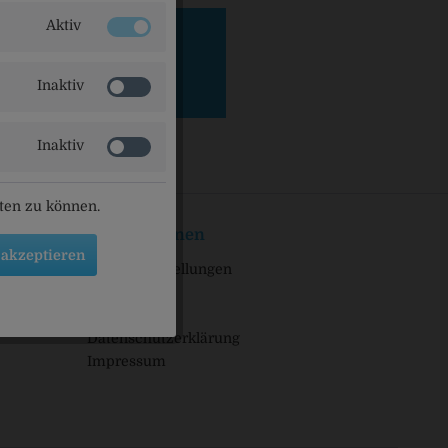
Aktiv
Inaktiv
Inaktiv
eten zu können.
Informationen
 akzeptieren
Cookie-Einstellungen
Lieferanten
gen
Newsletter
Datenschutzerklärung
Impressum