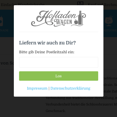
Einfache Pfandrückgabe
Kauf auf Rechn
ONADE
SAFT & SCHORLE
BIER
WEIN & SEKT
SPIRITUOS
Liefern wir auch zu Dir?
Bitte gib Deine Postleitzahl ein:
 von Schlossbrauerei Maxlrain
Los
Schlossbrauerei Maxlrain ist eine tradition
historischen Schlossgelände in Maxlrain. S
Impressum
|
Datenschutzerklärung
hochwertige Bierspezialitäten, regionale Z
Verbindung aus traditioneller Herstellung
Verbundenheit bietet die Schlossbrauerei M
Geschmack.