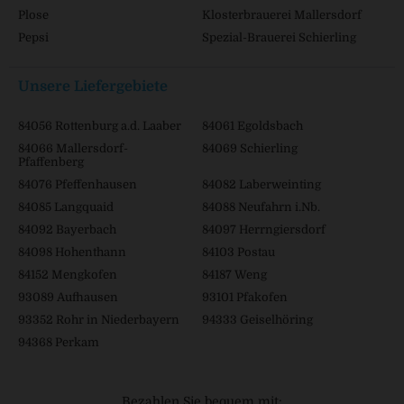
Plose
Klosterbrauerei Mallersdorf
Pepsi
Spezial-Brauerei Schierling
Unsere Liefergebiete
84056 Rottenburg a.d. Laaber
84061 Egoldsbach
84066 Mallersdorf-
84069 Schierling
Pfaffenberg
84076 Pfeffenhausen
84082 Laberweinting
84085 Langquaid
84088 Neufahrn i.Nb.
84092 Bayerbach
84097 Herrngiersdorf
84098 Hohenthann
84103 Postau
84152 Mengkofen
84187 Weng
93089 Aufhausen
93101 Pfakofen
93352 Rohr in Niederbayern
94333 Geiselhöring
94368 Perkam
Bezahlen Sie bequem mit: