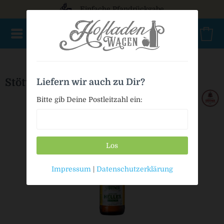
Einfache Pfandrückgabe
AKTIONSWARE
NEU im Sortiment
Geschenke
Bio
Stöttner Helles alkoholfrei
Liefern wir auch zu Dir?
Bitte gib Deine Postleitzahl ein:
Los
Impressum
|
Datenschutzerklärung