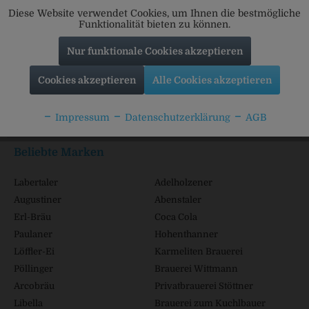
Diese Website verwendet Cookies, um Ihnen die bestmögliche
Funktionalität bieten zu können.
Nur funktionale Cookies akzeptieren
Service Hotline
Cookies akzeptieren
Alle Cookies akzeptieren
Shop Service
Impressum
Datenschutzerklärung
AGB
Informationen
Beliebte Marken
Labertaler
Adelholzener
Augustiner
Abenstaler
Erl-Bräu
Coca Cola
Paulaner
Hohenthanner
Löffler-Ei
Karmeliten Brauerei
Pöllinger
Brauerei Wittmann
Arcobräu
Privatbrauerei Stöttner
Libella
Brauerei zum Kuchlbauer