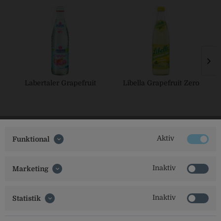
Labertaler Grapefruit
Libella Grapefruit Zero
Aktiv
Funktional
Inaktiv
Marketing
Social Media
Inaktiv
Statistik
Folgt uns auf unseren Kanälen für alle Neuigkeiten: