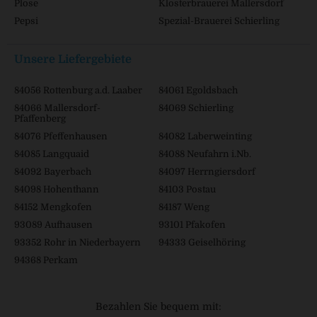
Plose
Klosterbrauerei Mallersdorf
Pepsi
Spezial-Brauerei Schierling
Unsere Liefergebiete
84056 Rottenburg a.d. Laaber
84061 Egoldsbach
84066 Mallersdorf-
84069 Schierling
Pfaffenberg
84076 Pfeffenhausen
84082 Laberweinting
84085 Langquaid
84088 Neufahrn i.Nb.
84092 Bayerbach
84097 Herrngiersdorf
84098 Hohenthann
84103 Postau
84152 Mengkofen
84187 Weng
93089 Aufhausen
93101 Pfakofen
93352 Rohr in Niederbayern
94333 Geiselhöring
94368 Perkam
Bezahlen Sie bequem mit: