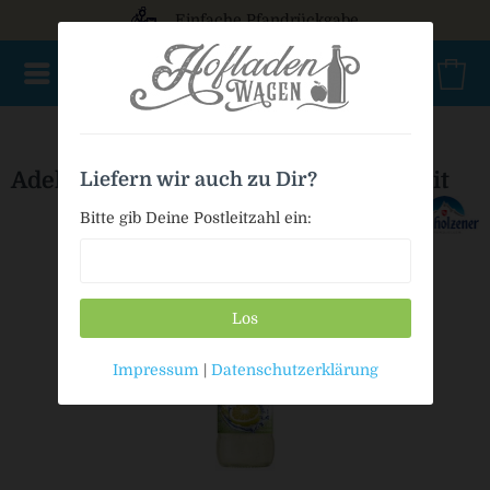
Einfache Pfandrückgabe
NEU im Sortiment
Mischkasten
PET Mehrweg
Bio
Adelholzener Bleib in Form Grapefruit
Liefern wir auch zu Dir?
Bitte gib Deine Postleitzahl ein:
Los
Impressum
|
Datenschutzerklärung