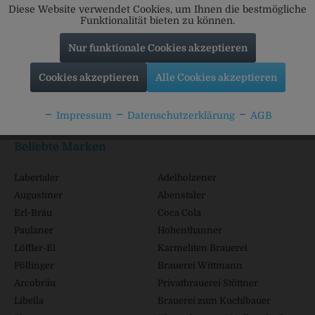
Diese Website verwendet Cookies, um Ihnen die bestmögliche
Funktionalität bieten zu können.
Nur funktionale Cookies akzeptieren
Service Hotline
Cookies akzeptieren
Alle Cookies akzeptieren
Shop Service
Impressum
Datenschutzerklärung
AGB
Informationen
Beliebte Marken
Labertaler
Adelholzener
Augustiner
Abenstaler
Erl-Bräu
Coca Cola
Paulaner
Hohenthanner
Löffler-Ei
Karmeliten Brauerei
Pöllinger
Brauerei Wittmann
Arcobräu
Privatbrauerei Stöttner
Libella
Brauerei zum Kuchlbauer