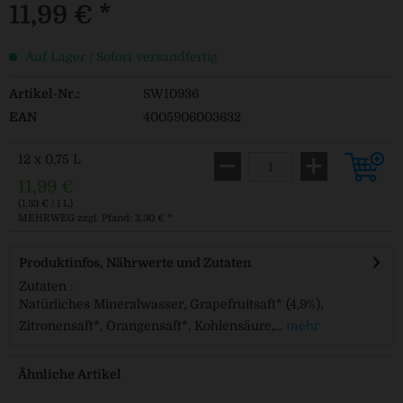
11,99 € *
Auf Lager / Sofort versandfertig
Artikel-Nr.:
SW10936
EAN
4005906003632
12 x 0,75 L
11,99 €
(1,33 € / 1 L)
MEHRWEG
zzgl. Pfand: 3,30 € *
Produktinfos, Nährwerte und Zutaten
Zutaten :
Natürliches Mineralwasser, Grapefruitsaft* (4,9%),
Zitronensaft*, Orangensaft*, Kohlensäure,...
mehr
Ähnliche Artikel