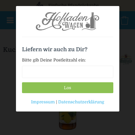
Einfache Pfandrückgabe
NEU im Sortiment
Mischkasten
PET Mehrweg
Bio
Kuchlbauer Citronalco
Liefern wir auch zu Dir?
Bitte gib Deine Postleitzahl ein:
Los
Impressum
|
Datenschutzerklärung