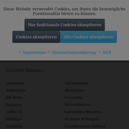
Folgt uns auf unseren Kanälen für alle Neuigkeiten:
Diese Website verwendet Cookies, um Ihnen die bestmögliche
Funktionalität bieten zu können.
Nur funktionale Cookies akzeptieren
Service Hotline
Cookies akzeptieren
Alle Cookies akzeptieren
Shop Service
Impressum
Datenschutzerklärung
AGB
Informationen
Beliebte Marken
Labertaler
Adelholzener
Augustiner
Abenstaler
Erl-Bräu
Coca Cola
Paulaner
Hohenthanner
Löffler-Ei
Karmeliten Brauerei
Pöllinger
Brauerei Wittmann
Arcobräu
Privatbrauerei Stöttner