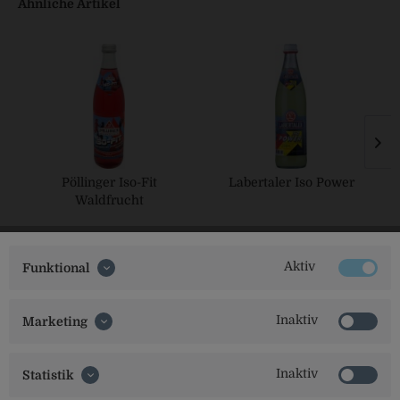
Ähnliche Artikel
Pöllinger Iso-Fit
Labertaler Iso Power
Waldfrucht
Aktiv
Funktional
Inaktiv
Marketing
Inaktiv
Statistik
Social Media