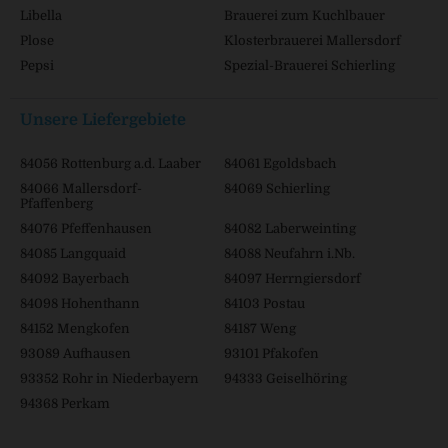
Libella
Brauerei zum Kuchlbauer
Plose
Klosterbrauerei Mallersdorf
Pepsi
Spezial-Brauerei Schierling
Unsere Liefergebiete
84056 Rottenburg a.d. Laaber
84061 Egoldsbach
84066 Mallersdorf-
84069 Schierling
Pfaffenberg
84076 Pfeffenhausen
84082 Laberweinting
84085 Langquaid
84088 Neufahrn i.Nb.
84092 Bayerbach
84097 Herrngiersdorf
84098 Hohenthann
84103 Postau
84152 Mengkofen
84187 Weng
93089 Aufhausen
93101 Pfakofen
93352 Rohr in Niederbayern
94333 Geiselhöring
94368 Perkam