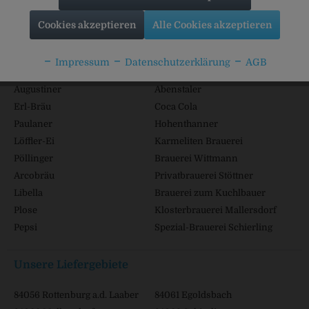
Informationen
Cookies akzeptieren
Alle Cookies akzeptieren
Beliebte Marken
Impressum
Datenschutzerklärung
AGB
Labertaler
Adelholzener
Augustiner
Abenstaler
Erl-Bräu
Coca Cola
Paulaner
Hohenthanner
Löffler-Ei
Karmeliten Brauerei
Pöllinger
Brauerei Wittmann
Arcobräu
Privatbrauerei Stöttner
Libella
Brauerei zum Kuchlbauer
Plose
Klosterbrauerei Mallersdorf
Pepsi
Spezial-Brauerei Schierling
Unsere Liefergebiete
84056 Rottenburg a.d. Laaber
84061 Egoldsbach