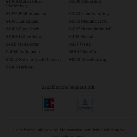
84066 Mallersdorf-
84069 Schierling
Pfaffenberg
84076 Pfeffenhausen
84082 Laberweinting
84085 Langquaid
84088 Neufahrn i.Nb.
84092 Bayerbach
84097 Herrngiersdorf
84098 Hohenthann
84103 Postau
84152 Mengkofen
84187 Weng
93089 Aufhausen
93101 Pfakofen
93352 Rohr in Niederbayern
94333 Geiselhöring
94368 Perkam
Bezahlen Sie bequem mit:
* Alle Preise inkl. gesetzl. Mehrwertsteuer. Jede Lieferung ist