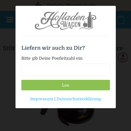
Einfache Pfandrückgabe
AKTIONSWARE
NEU im Sortiment
Geschenke
Bio
Stöttner Zapfhahn-Paket für Fass-Biere
Liefern wir auch zu Dir?
Bitte gib Deine Postleitzahl ein:
Los
Impressum
|
Datenschutzerklärung