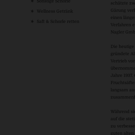
Sonstige Schorle
schätzte zw
Gärung verh
Wellness Getränk
einen länge
Saft & Schorle retten
Verfahren e
Nagler Gmb
Die heutige
gründete Al
Vertrieb vo
übernommen
Jahre 1937.
Fruchtsäfte
langsam aus
zusammenfüh
Während sic
auf die ste
zu verbesse
guten alten