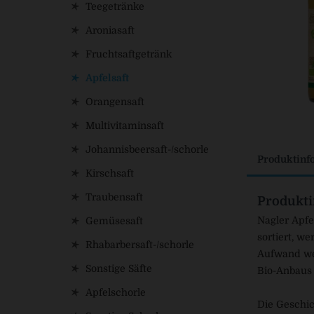
Teegetränke
Aroniasaft
Fruchtsaftgetränk
Apfelsaft
Orangensaft
Multivitaminsaft
Johannisbeersaft-/schorle
Produktinf
Kirschsaft
Traubensaft
Produkti
Nagler Apfe
Gemüsesaft
sortiert, we
Rhabarbersaft-/schorle
Aufwand wer
Sonstige Säfte
Bio-Anbaus
Apfelschorle
Die Geschic