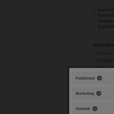
Regionale
Gekeltert
Gesamtes
Regional
Nährwert
Brennwert
Brennwer
Fett
davon ge
Funktional
Kohlenhy
davon Z
Marketing
Ballaststo
Eiweiß
Statistik
Salz