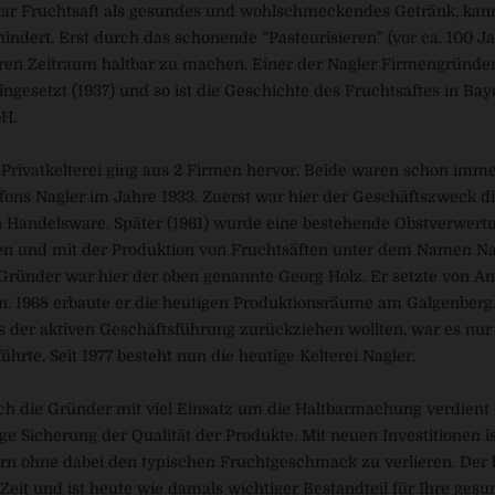
ar Fruchtsaft als gesundes und wohlschmeckendes Getränk, kannt
indert. Erst durch das schonende “Pasteurisieren” (vor ca. 100 Ja
ren Zeitraum haltbar zu machen. Einer der Nagler Firmengründer,
ingesetzt (1937) und so ist die Geschichte des Fruchtsaftes in Ba
H.
 Privatkelterei ging aus 2 Firmen hervor. Beide waren schon imme
fons Nagler im Jahre 1933. Zuerst war hier der Geschäftszweck d
n Handelsware. Später (1961) wurde eine bestehende Obstverwer
 und mit der Produktion von Fruchtsäften unter dem Namen Nag
 Gründer war hier der oben genannte Georg Holz. Er setzte von A
n. 1968 erbaute er die heutigen Produktionsräume am Galgenberg.
 der aktiven Geschäftsführung zurückziehen wollten, war es nur 
rte. Seit 1977 besteht nun die heutige Kelterei Nagler.
h die Gründer mit viel Einsatz um die Haltbarmachung verdient 
tige Sicherung der Qualität der Produkte. Mit neuen Investitionen 
rn ohne dabei den typischen Fruchtgeschmack zu verlieren. Der h
 Zeit und ist heute wie damals wichtiger Bestandteil für Ihre ges