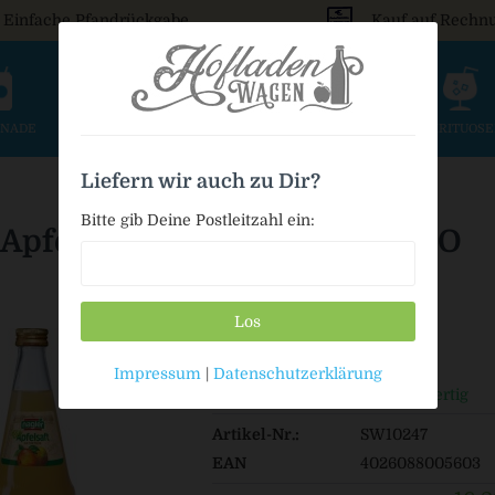
Einfache Pfandrückgabe
Kauf auf Rechn
ONADE
SAFT & SCHORLE
BIER
WEIN & SEKT
SPIRITUOS
Liefern wir auch zu Dir?
Bitte gib Deine Postleitzahl ein:
 Apfelsaft naturtrüb 100% - BIO
Los
16,29 € *
Impressum
|
Datenschutzerklärung
Auf Lager / Sofort versandfertig
Artikel-Nr.:
SW10247
EAN
4026088005603