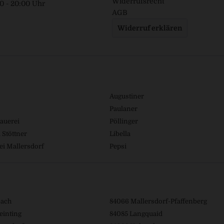
Widerrufsrecht
00 - 20:00 Uhr
AGB
Widerruf erklären
Augustiner
Paulaner
auerei
Pöllinger
 Stöttner
Libella
ei Mallersdorf
Pepsi
bach
84066 Mallersdorf-Pfaffenberg
einting
84085 Langquaid