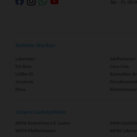
Mo - Fr, 09:
Beliebte Marken
Labertaler
Adelholzener
Erl-Bräu
Coca Cola
Löffler-Ei
Karmeliten Br
Arcobräu
Privatbrauerei
Plose
Klosterbrauer
Unsere Liefergebiete
84056 Rottenburg a.d. Laaber
84061 Egolds
84076 Pfeffenhausen
84082 Laberw