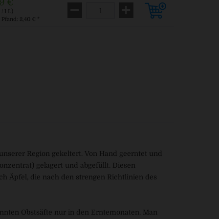
9 €
/ 1 L)
. Pfand: 2,40 € *
 unserer Region gekeltert. Von Hand geerntet und
Konzentrat) gelagert und abgefüllt. Diesen
 Äpfel, die nach den strengen Richtlinien des
kannten Obstsäfte nur in den Erntemonaten. Man