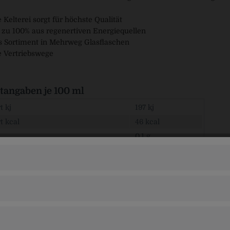
 Kelterei sorgt für höchste Qualität
 zu 100% aus regenertiven Energiequellen
 Sortiment in Mehrweg Glasflaschen
e Vertriebswege
angaben je 100 ml
 kj
197 kj
t kcal
46 kcal
0,1 g
sättigte Fettsäuren
0,02 g
drate
11 g
ucker
10,5 g
ffe
0,2 g
0,1 g
0,005 g