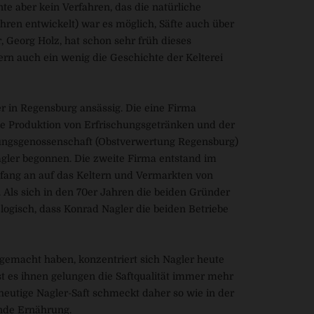
e aber kein Verfahren, das die natürliche
hren entwickelt) war es möglich, Säfte auch über
 Georg Holz, hat schon sehr früh dieses
yern auch ein wenig die Geschichte der Kelterei
r in Regensburg ansässig. Die eine Firma
ie Produktion von Erfrischungsgetränken und der
tungsgenossenschaft (Obstverwertung Regensburg)
ler begonnen. Die zweite Firma entstand im
nfang an auf das Keltern und Vermarkten von
 Als sich in den 70er Jahren die beiden Gründer
logisch, dass Konrad Nagler die beiden Betriebe
gemacht haben, konzentriert sich Nagler heute
ist es ihnen gelungen die Saftqualität immer mehr
eutige Nagler-Saft schmeckt daher so wie in der
unde Ernährung.