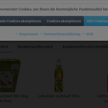
verwendet Cookies, um Ihnen die bestmögliche Funktionalität bi
t aus 100% Direktsaft.
nale Cookies akzeptieren
Cookies akzeptieren
Alle Cookies
rbringer
rei Nagler GmbH, Galgenbergstraße 17, 93053 Regensburg
Impressum
Datenschutzerklärung
AGB
tikel
Kunden kauften auch
Kunden haben sich ebenfal
pfelsaft BIO (Bag
Labertaler Apfelsaft 100%
Gärttn
in Box)
na