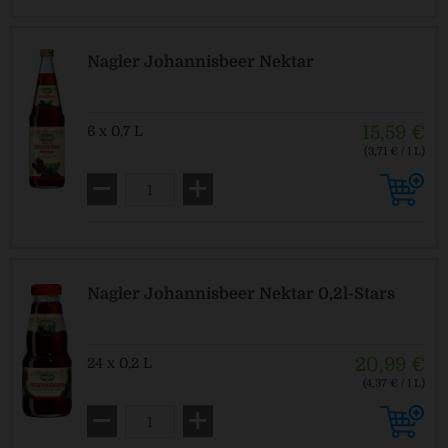
Nagler Johannisbeer Nektar
15,59 €
6 x 0,7 L
(3,71 € / 1 L)
MEHRWEG
zzgl. Pfand: 2,40 € *
Nagler Johannisbeer Nektar 0,2l-Stars
20,99 €
24 x 0,2 L
(4,37 € / 1 L)
MEHRWEG
zzgl. Pfand: 5,10 € *