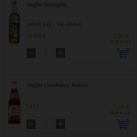
Nagler Bratapfel
enthält 5,40 % Vol. Alkohol
3,99 €
1 x 0,75 L
(5,32 € / 1 L)
Pfandfrei!
Nagler Cranberry-Nektar
3,29 €
1 x 1 L
(3,29 € / 1 L)
MEHRWEG
zzgl. Pfand: 0,15 € *