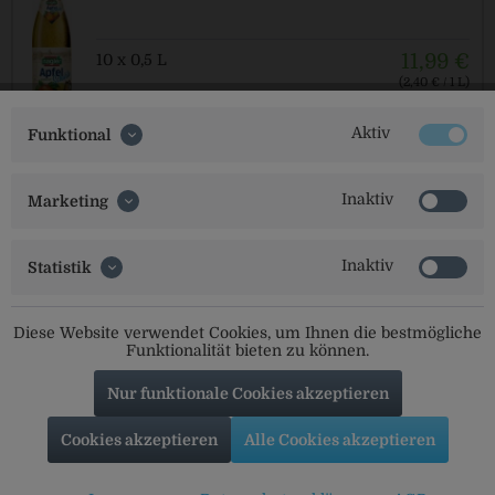
11,99 €
10 x 0,5 L
(2,40 € / 1 L)
MEHRWEG
zzgl. Pfand: 2,30 € *
Aktiv
Funktional
Inaktiv
Marketing
Nagler Apfelschorle naturtrüb
Inaktiv
Statistik
11,99 €
10 x 0,5 L
Diese Website verwendet Cookies, um Ihnen die bestmögliche
(2,40 € / 1 L)
Funktionalität bieten zu können.
MEHRWEG
zzgl. Pfand: 2,30 € *
Nur funktionale Cookies akzeptieren
Cookies akzeptieren
Alle Cookies akzeptieren