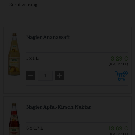
Zertifizierung.
Nagler Ananassaft
3,29 €
1 x 1 L
(3,29 € / 1 L)
MEHRWEG
zzgl. Pfand: 0,15 € *
Nagler Apfel-Kirsch Nektar
13,69 €
6 x 0,7 L
(3,26 € / 1 L)