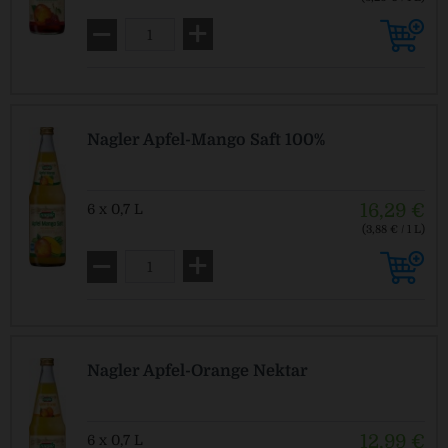
MEHRWEG
zzgl. Pfand: 2,40 € *
Nagler Apfel-Mango Saft 100%
16,29 €
6 x 0,7 L
(3,88 € / 1 L)
MEHRWEG
zzgl. Pfand: 2,40 € *
Nagler Apfel-Orange Nektar
12,99 €
6 x 0,7 L