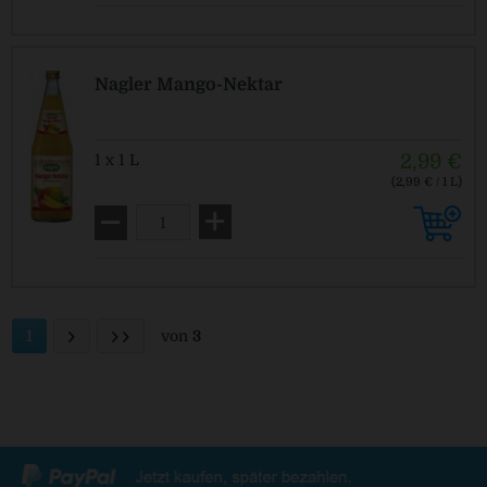
Nagler Mango-Nektar
2,99 €
1 x 1 L
(2,99 € / 1 L)
MEHRWEG
zzgl. Pfand: 0,15 € *
1
von
3