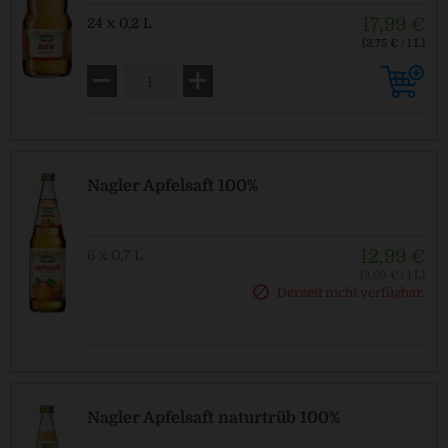
17,99 €
24 x 0,2 L
(3,75 € / 1 L)
MEHRWEG
zzgl. Pfand: 5,10 € *
Nagler Apfelsaft 100%
12,99 €
6 x 0,7 L
(3,09 € / 1 L)
MEHRWEG
Derzeit nicht verfügbar.
zzgl. Pfand: 2,40 € *
Nagler Apfelsaft naturtrüb 100%