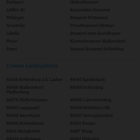
Paulaner
Hohenthanner
Löffler-Ei
Karmeliten Brauerei
Pöllinger
Brauerei Wittmann
Arcobräu
Privatbrauerei Stöttner
Libella
Brauerei zum Kuchlbauer
Plose
Klosterbrauerei Mallersdorf
Pepsi
Spezial-Brauerei Schierling
Unsere Liefergebiete
84056 Rottenburg a.d. Laaber
84061 Egoldsbach
84066 Mallersdorf-
84069 Schierling
Pfaffenberg
84076 Pfeffenhausen
84082 Laberweinting
84085 Langquaid
84088 Neufahrn i.Nb.
84092 Bayerbach
84097 Herrngiersdorf
84098 Hohenthann
84103 Postau
84152 Mengkofen
84187 Weng
93089 Aufhausen
93101 Pfakofen