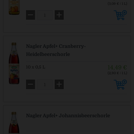
(3,09 € / 1 L)
MEHRWEG
zzgl. Pfand: 2,40 € *
Nagler Apfel+ Cranberry-
Heidelbeerschorle
14,49 €
10 x 0,5 L
(2,90 € / 1 L)
MEHRWEG
zzgl. Pfand: 2,30 € *
Nagler Apfel+ Johannisbeerschorle