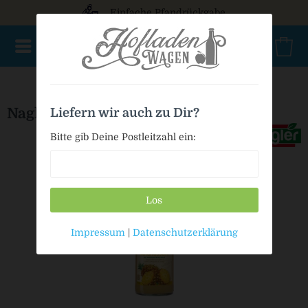
Einfache Pfandrückgabe
NEU im Sortiment
Mischkasten
PET Mehrweg
Bag in
Nagler Ananassaft
Liefern wir auch zu Dir?
Bitte gib Deine Postleitzahl ein:
Los
Impressum
|
Datenschutzerklärung