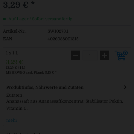
3,29 € *
Auf Lager / Sofort versandfertig
Artikel-Nr.:
SW10273.1
EAN
4026088001315
1 x 1 L
3,29 €
(3,29 € / 1 L)
MEHRWEG
zzgl. Pfand: 0,15 € *
Produktinfos, Nährwerte und Zutaten
Zutaten :
Ananassaft aus Ananassaftkonzentrat, Stabilisator Pektin,
Vitamin C.
mehr