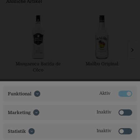
Ähnliche Artikel
Mangaroca Batida de
Malibu Original
Côco
Aktiv
Funktional
Inaktiv
Marketing
Inaktiv
Statistik
Social Media