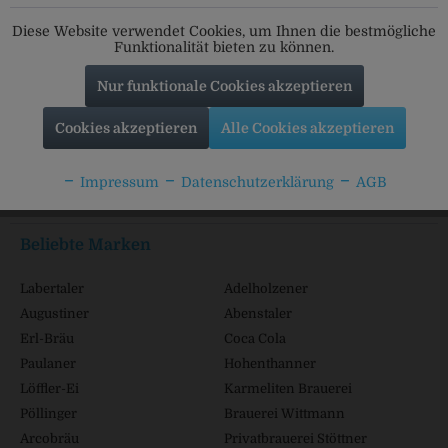
Folgt uns auf unseren Kanälen für alle Neuigkeiten:
Diese Website verwendet Cookies, um Ihnen die bestmögliche
Funktionalität bieten zu können.
Nur funktionale Cookies akzeptieren
Service Hotline
Cookies akzeptieren
Alle Cookies akzeptieren
Shop Service
Impressum
Datenschutzerklärung
AGB
Informationen
Beliebte Marken
Labertaler
Adelholzener
Augustiner
Abenstaler
Erl-Bräu
Coca Cola
Paulaner
Hohenthanner
Löffler-Ei
Karmeliten Brauerei
Pöllinger
Brauerei Wittmann
Arcobräu
Privatbrauerei Stöttner