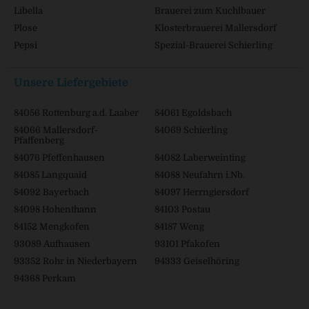
Libella
Brauerei zum Kuchlbauer
Plose
Klosterbrauerei Mallersdorf
Pepsi
Spezial-Brauerei Schierling
Unsere Liefergebiete
84056 Rottenburg a.d. Laaber
84061 Egoldsbach
84066 Mallersdorf-
84069 Schierling
Pfaffenberg
84076 Pfeffenhausen
84082 Laberweinting
84085 Langquaid
84088 Neufahrn i.Nb.
84092 Bayerbach
84097 Herrngiersdorf
84098 Hohenthann
84103 Postau
84152 Mengkofen
84187 Weng
93089 Aufhausen
93101 Pfakofen
93352 Rohr in Niederbayern
94333 Geiselhöring
94368 Perkam