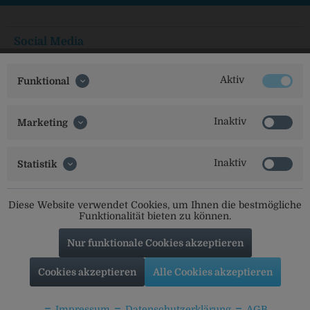
Social Media
Folgt uns auf unseren Kanälen für alle Neuigkeiten:
Aktiv
Funktional
Inaktiv
Marketing
Service Hotline
Inaktiv
Statistik
Shop Service
Informationen
Diese Website verwendet Cookies, um Ihnen die bestmögliche
Funktionalität bieten zu können.
Beliebte Marken
Nur funktionale Cookies akzeptieren
Labertaler
Adelholzener
Cookies akzeptieren
Alle Cookies akzeptieren
Augustiner
Abenstaler
Erl-Bräu
Coca Cola
Paulaner
Hohenthanner
Impressum
Datenschutzerklärung
AGB