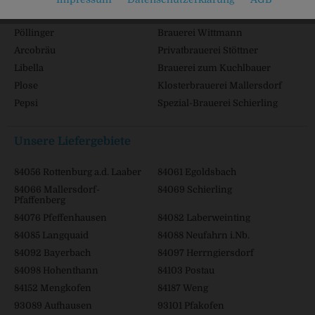
Löffler-Ei
Karmeliten Brauerei
Pöllinger
Brauerei Wittmann
Arcobräu
Privatbrauerei Stöttner
Libella
Brauerei zum Kuchlbauer
Plose
Klosterbrauerei Mallersdorf
Pepsi
Spezial-Brauerei Schierling
Unsere Liefergebiete
84056 Rottenburg a.d. Laaber
84061 Egoldsbach
84066 Mallersdorf-
84069 Schierling
Pfaffenberg
84076 Pfeffenhausen
84082 Laberweinting
84085 Langquaid
84088 Neufahrn i.Nb.
84092 Bayerbach
84097 Herrngiersdorf
84098 Hohenthann
84103 Postau
84152 Mengkofen
84187 Weng
93089 Aufhausen
93101 Pfakofen