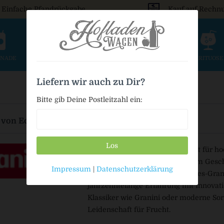
Einfache Pfandrückgabe
Kauf auf Rechn
ONADE
SAFT & SCHORLE
BIER
WEIN & SEKT
SPIRITUOS
Liefern wir auch zu Dir?
Bitte gib Deine Postleitzahl ein:
 von Eckes-Granini Deutschland GmbH
Los
Eckes-Granini Deutschland steht für ho
Erfrischungsgetränke mit echtem Geschm
Impressum
|
Datenschutzerklärung
international renommierten Eckes-Gra
jahrzehntelange Erfahrung mit Innovat
Klassiker wie Granini oder moderne Sorte
Leidenschaft für Frucht.