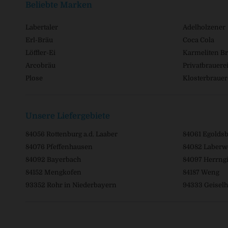
Beliebte Marken
Labertaler
Adelholzener
Erl-Bräu
Coca Cola
Löffler-Ei
Karmeliten Br
Arcobräu
Privatbrauerei
Plose
Klosterbrauer
Unsere Liefergebiete
84056 Rottenburg a.d. Laaber
84061 Egolds
84076 Pfeffenhausen
84082 Laberw
84092 Bayerbach
84097 Herrngi
84152 Mengkofen
84187 Weng
93352 Rohr in Niederbayern
94333 Geiselh