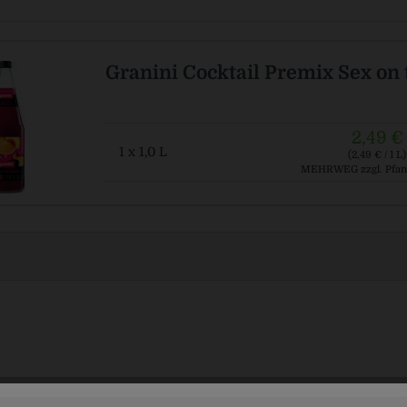
Granini Cocktail Premix Sex on 
2,49 €
1 x 1,0 L
(2,49 € / 1 L)
MEHRWEG
zzgl. Pfan