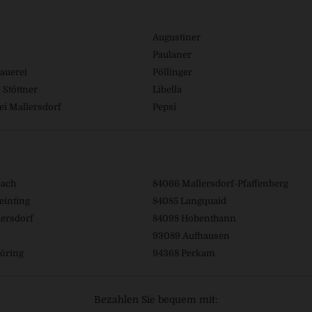
Augustiner
Paulaner
auerei
Pöllinger
 Stöttner
Libella
ei Mallersdorf
Pepsi
bach
84066 Mallersdorf-Pfaffenberg
einting
84085 Langquaid
ersdorf
84098 Hohenthann
93089 Aufhausen
öring
94368 Perkam
Bezahlen Sie bequem mit: