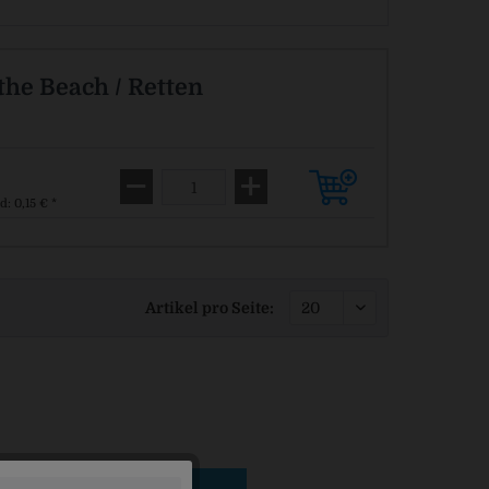
the Beach / Retten
d: 0,15 € *
Artikel pro Seite: