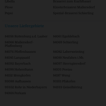
Libella
Brauerei zum Kuchlbauer
Plose
Klosterbrauerei Mallersdorf
Pepsi
Spezial-Brauerei Schierling
Unsere Liefergebiete
84056 Rottenburg a.d. Laaber
84061 Egoldsbach
84066 Mallersdorf-
84069 Schierling
Pfaffenberg
84076 Pfeffenhausen
84082 Laberweinting
84085 Langquaid
84088 Neufahrn i.Nb.
84092 Bayerbach
84097 Herrngiersdorf
84098 Hohenthann
84103 Postau
84152 Mengkofen
84187 Weng
93089 Aufhausen
93101 Pfakofen
93352 Rohr in Niederbayern
94333 Geiselhöring
94368 Perkam