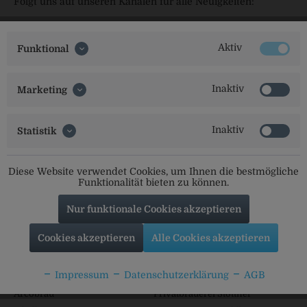
Folgt uns auf unseren Kanälen für alle Neuigkeiten:
Aktiv
Funktional
Service Hotline
Inaktiv
Marketing
Shop Service
Inaktiv
Informationen
Statistik
Beliebte Marken
Diese Website verwendet Cookies, um Ihnen die bestmögliche
Funktionalität bieten zu können.
Labertaler
Adelholzener
Augustiner
Abenstaler
Nur funktionale Cookies akzeptieren
Erl-Bräu
Coca Cola
Cookies akzeptieren
Alle Cookies akzeptieren
Paulaner
Hohenthanner
Löffler-Ei
Karmeliten Brauerei
Impressum
Datenschutzerklärung
AGB
Pöllinger
Brauerei Wittmann
Arcobräu
Privatbrauerei Stöttner