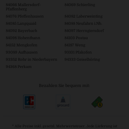
84066 Mallersdorf-
84069 Schierling
Pfaffenberg
84076 Pfeffenhausen
84082 Laberweinting
84085 Langquaid
84088 Neufahrn i.Nb.
84092 Bayerbach
84097 Herrngiersdorf
84098 Hohenthann
84103 Postau
84152 Mengkofen
84187 Weng
93089 Aufhausen
93101 Pfakofen
93352 Rohr in Niederbayern
94333 Geiselhöring
94368 Perkam
Bezahlen Sie bequem mit:
* Alle Preise inkl. gesetzl. Mehrwertsteuer. Jede Lieferung ist