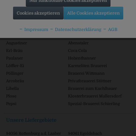
Nur funktionale Cookies akzeptieren
Informationen
Cookies akzeptieren
Alle Cookies akzeptieren
Beliebte Marken
Impressum
Datenschutzerklärung
AGB
Labertaler
Adelholzener
Augustiner
Abenstaler
Erl-Bräu
Coca Cola
Paulaner
Hohenthanner
Löffler-Ei
Karmeliten Brauerei
Pöllinger
Brauerei Wittmann
Arcobräu
Privatbrauerei Stöttner
Libella
Brauerei zum Kuchlbauer
Plose
Klosterbrauerei Mallersdorf
Pepsi
Spezial-Brauerei Schierling
Unsere Liefergebiete
84056 Rottenburg a.d. Laaber
84061 Egoldsbach