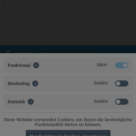
Aktiv
Funktional
Social Media
Inaktiv
Marketing
Folgt uns auf unseren Kanälen für alle Neuigkeiten:
Inaktiv
Statistik
Service Hotline
Diese Website verwendet Cookies, um Ihnen die bestmögliche
Funktionalität bieten zu können.
Shop Service