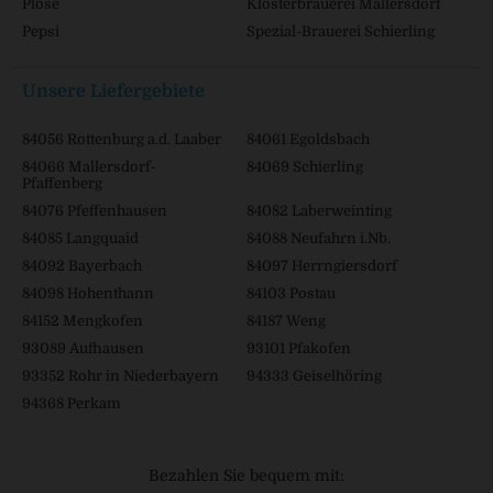
Plose
Klosterbrauerei Mallersdorf
Pepsi
Spezial-Brauerei Schierling
Unsere Liefergebiete
84056 Rottenburg a.d. Laaber
84061 Egoldsbach
84066 Mallersdorf-
84069 Schierling
Pfaffenberg
84076 Pfeffenhausen
84082 Laberweinting
84085 Langquaid
84088 Neufahrn i.Nb.
84092 Bayerbach
84097 Herrngiersdorf
84098 Hohenthann
84103 Postau
84152 Mengkofen
84187 Weng
93089 Aufhausen
93101 Pfakofen
93352 Rohr in Niederbayern
94333 Geiselhöring
94368 Perkam
Bezahlen Sie bequem mit: