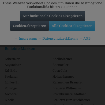
Diese Website verwendet Cookies, um Ihnen die bestmögliche
Funktionalität bieten zu können.
Nur funktionale Cookies akzeptieren
Service Hotline
Cookies akzeptieren
Alle Cookies akzeptieren
Shop Service
Impressum
Datenschutzerklärung
AGB
Informationen
Beliebte Marken
Labertaler
Adelholzener
Augustiner
Abenstaler
Erl-Bräu
Coca Cola
Paulaner
Hohenthanner
Löffler-Ei
Karmeliten Brauerei
Pöllinger
Brauerei Wittmann
Arcobräu
Privatbrauerei Stöttner
Libella
Brauerei zum Kuchlbauer