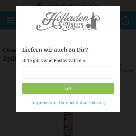
Einfache Pfandrückgabe
NEU im Sortiment
Aperitif
Brände
Eierliköre
Geist
Oswald Zitzelsberger Tresterbrand
Liefern wir auch zu Dir?
Spätburgunder - BIO
Bitte gib Deine Postleitzahl ein:
Los
Impressum
|
Datenschutzerklärung