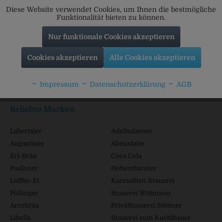
Diese Website verwendet Cookies, um Ihnen die bestmögliche
Funktionalität bieten zu können.
Nur funktionale Cookies akzeptieren
Service Hotline
Cookies akzeptieren
Alle Cookies akzeptieren
Shop Service
Impressum
Datenschutzerklärung
AGB
Informationen
Beliebte Marken
Labertaler
Adelholzener
Augustiner
Abenstaler
Erl-Bräu
Coca Cola
Paulaner
Hohenthanner
Löffler-Ei
Karmeliten Brauerei
Pöllinger
Brauerei Wittmann
Arcobräu
Privatbrauerei Stöttner
Libella
Brauerei zum Kuchlbauer