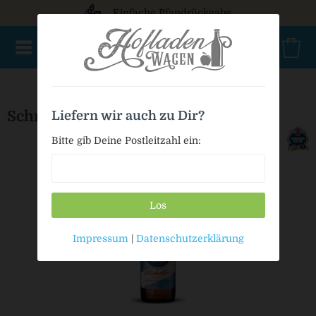
Einfache Pfandrückgabe
AKTIONSWARE
NEU im Sortiment
Geschenke
Bio
Schneider Weisse TAP3 alkoholfrei
Liefern wir auch zu Dir?
Bitte gib Deine Postleitzahl ein:
Los
Impressum
|
Datenschutzerklärung