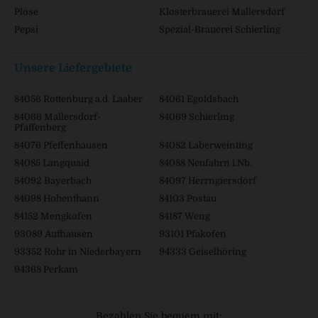
Plose
Klosterbrauerei Mallersdorf
Pepsi
Spezial-Brauerei Schierling
Unsere Liefergebiete
84056 Rottenburg a.d. Laaber
84061 Egoldsbach
84066 Mallersdorf-
84069 Schierling
Pfaffenberg
84076 Pfeffenhausen
84082 Laberweinting
84085 Langquaid
84088 Neufahrn i.Nb.
84092 Bayerbach
84097 Herrngiersdorf
84098 Hohenthann
84103 Postau
84152 Mengkofen
84187 Weng
93089 Aufhausen
93101 Pfakofen
93352 Rohr in Niederbayern
94333 Geiselhöring
94368 Perkam
Bezahlen Sie bequem mit: