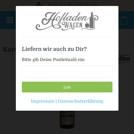
Einfache Pfandrückgabe
AKTIONSWARE
NEU im Sortiment
Geschenke
Bio
Karmeliten Pils
Liefern wir auch zu Dir?
Bitte gib Deine Postleitzahl ein:
Los
Impressum
|
Datenschutzerklärung