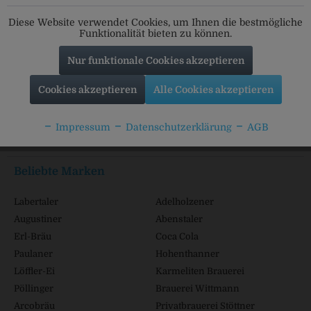
Folgt uns auf unseren Kanälen für alle Neuigkeiten:
Diese Website verwendet Cookies, um Ihnen die bestmögliche
Funktionalität bieten zu können.
Nur funktionale Cookies akzeptieren
Service Hotline
Cookies akzeptieren
Alle Cookies akzeptieren
Shop Service
Impressum
Datenschutzerklärung
AGB
Informationen
Beliebte Marken
Labertaler
Adelholzener
Augustiner
Abenstaler
Erl-Bräu
Coca Cola
Paulaner
Hohenthanner
Löffler-Ei
Karmeliten Brauerei
Pöllinger
Brauerei Wittmann
Arcobräu
Privatbrauerei Stöttner