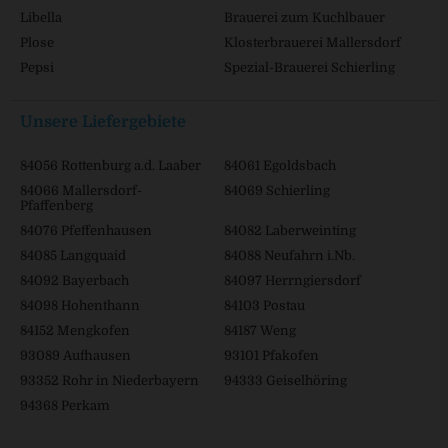
Libella
Brauerei zum Kuchlbauer
Plose
Klosterbrauerei Mallersdorf
Pepsi
Spezial-Brauerei Schierling
Unsere Liefergebiete
84056 Rottenburg a.d. Laaber
84061 Egoldsbach
84066 Mallersdorf-
84069 Schierling
Pfaffenberg
84076 Pfeffenhausen
84082 Laberweinting
84085 Langquaid
84088 Neufahrn i.Nb.
84092 Bayerbach
84097 Herrngiersdorf
84098 Hohenthann
84103 Postau
84152 Mengkofen
84187 Weng
93089 Aufhausen
93101 Pfakofen
93352 Rohr in Niederbayern
94333 Geiselhöring
94368 Perkam