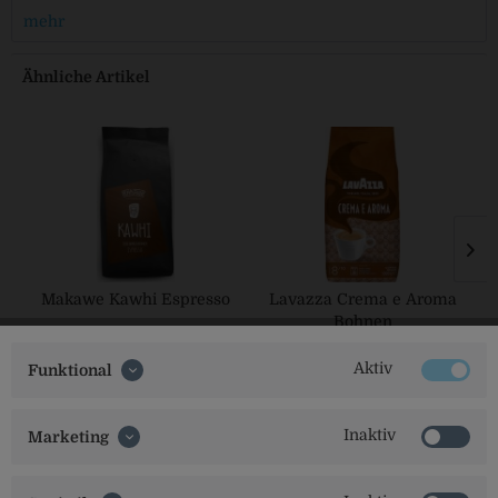
mehr
Ähnliche Artikel
Makawe Kawhi Espresso
Lavazza Crema e Aroma
Bohnen
Aktiv
Funktional
Inaktiv
Marketing