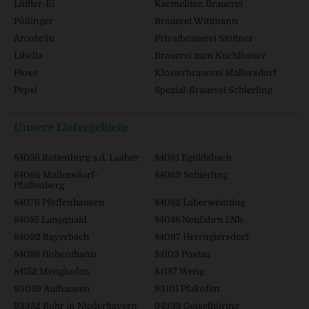
Löffler-Ei
Karmeliten Brauerei
Pöllinger
Brauerei Wittmann
Arcobräu
Privatbrauerei Stöttner
Libella
Brauerei zum Kuchlbauer
Plose
Klosterbrauerei Mallersdorf
Pepsi
Spezial-Brauerei Schierling
Unsere Liefergebiete
84056 Rottenburg a.d. Laaber
84061 Egoldsbach
84066 Mallersdorf-
84069 Schierling
Pfaffenberg
84076 Pfeffenhausen
84082 Laberweinting
84085 Langquaid
84088 Neufahrn i.Nb.
84092 Bayerbach
84097 Herrngiersdorf
84098 Hohenthann
84103 Postau
84152 Mengkofen
84187 Weng
93089 Aufhausen
93101 Pfakofen
93352 Rohr in Niederbayern
94333 Geiselhöring