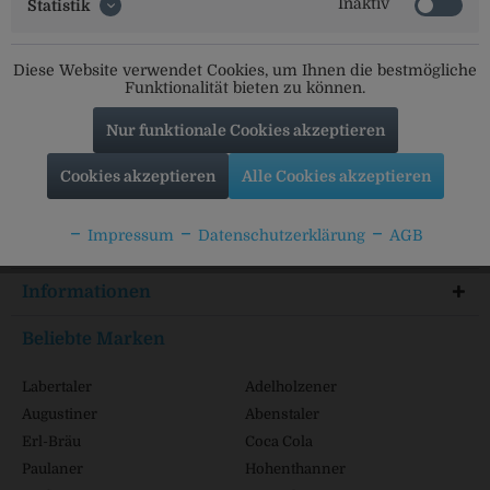
Inaktiv
Statistik
Social Media
Diese Website verwendet Cookies, um Ihnen die bestmögliche
Folgt uns auf unseren Kanälen für alle Neuigkeiten:
Funktionalität bieten zu können.
Nur funktionale Cookies akzeptieren
Cookies akzeptieren
Alle Cookies akzeptieren
Service Hotline
Impressum
Datenschutzerklärung
AGB
Shop Service
Informationen
Beliebte Marken
Labertaler
Adelholzener
Augustiner
Abenstaler
Erl-Bräu
Coca Cola
Paulaner
Hohenthanner