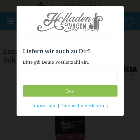
Einfache Pfandrückgabe
NEU im Sortiment
Nur für kurze Zeit
Geschenke
Milc
Lavazza Espresso Italiano Aromatico
Liefern wir auch zu Dir?
Bohnen
Bitte gib Deine Postleitzahl ein:
Los
Impressum
|
Datenschutzerklärung