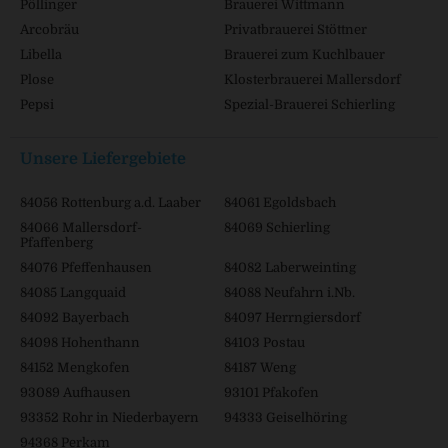
Pöllinger
Brauerei Wittmann
Arcobräu
Privatbrauerei Stöttner
Libella
Brauerei zum Kuchlbauer
Plose
Klosterbrauerei Mallersdorf
Pepsi
Spezial-Brauerei Schierling
Unsere Liefergebiete
84056 Rottenburg a.d. Laaber
84061 Egoldsbach
84066 Mallersdorf-
84069 Schierling
Pfaffenberg
84076 Pfeffenhausen
84082 Laberweinting
84085 Langquaid
84088 Neufahrn i.Nb.
84092 Bayerbach
84097 Herrngiersdorf
84098 Hohenthann
84103 Postau
84152 Mengkofen
84187 Weng
93089 Aufhausen
93101 Pfakofen
93352 Rohr in Niederbayern
94333 Geiselhöring
94368 Perkam