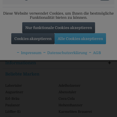
Social Media
Diese Website verwendet Cookies, um Ihnen die bestmögliche
Folgt uns auf unseren Kanälen für alle Neuigkeiten:
Funktionalität bieten zu können.
Nur funktionale Cookies akzeptieren
Cookies akzeptieren
Alle Cookies akzeptieren
Service Hotline
Shop Service
Impressum
Datenschutzerklärung
AGB
Informationen
Beliebte Marken
Labertaler
Adelholzener
Augustiner
Abenstaler
Erl-Bräu
Coca Cola
Paulaner
Hohenthanner
Löffler-Ei
Karmeliten Brauerei