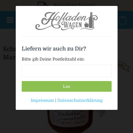
Kostenloser Versand
NEU im Sortiment
Nur für kurze Zeit
Geschenke
Milc
Schmankerl-Garage Stachelbeer
Liefern wir auch zu Dir?
Marmalad
Bitte gib Deine Postleitzahl ein:
Los
Impressum
|
Datenschutzerklärung