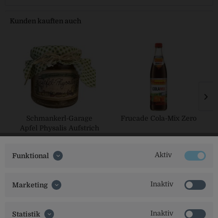
Kunden kauften auch
Schmankerl-Garage
Frucade Cola-Mix Zero
Apfel Physalis Aufstrich
Aktiv
Funktional
Inaktiv
Marketing
Inaktiv
Statistik