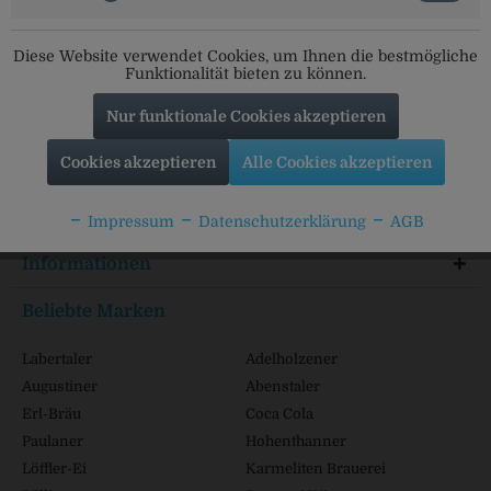
Social Media
Diese Website verwendet Cookies, um Ihnen die bestmögliche
Folgt uns auf unseren Kanälen für alle Neuigkeiten:
Funktionalität bieten zu können.
Nur funktionale Cookies akzeptieren
Cookies akzeptieren
Alle Cookies akzeptieren
Service Hotline
Shop Service
Impressum
Datenschutzerklärung
AGB
Informationen
Beliebte Marken
Labertaler
Adelholzener
Augustiner
Abenstaler
Erl-Bräu
Coca Cola
Paulaner
Hohenthanner
Löffler-Ei
Karmeliten Brauerei