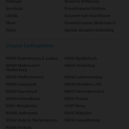
Pöllinger
Brauerei Wittmann
Arcobräu
Privatbrauerei Stöttner
Libella
Brauerei zum Kuchlbauer
Plose
Klosterbrauerei Mallersdorf
Pepsi
Spezial-Brauerei Schierling
Unsere Liefergebiete
84056 Rottenburg a.d. Laaber
84061 Egoldsbach
84066 Mallersdorf-
84069 Schierling
Pfaffenberg
84076 Pfeffenhausen
84082 Laberweinting
84085 Langquaid
84088 Neufahrn i.Nb.
84092 Bayerbach
84097 Herrngiersdorf
84098 Hohenthann
84103 Postau
84152 Mengkofen
84187 Weng
93089 Aufhausen
93101 Pfakofen
93352 Rohr in Niederbayern
94333 Geiselhöring
94368 Perkam