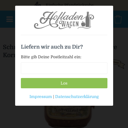
Einfache Pfandrückgabe
NEU im Sortiment
Nur für kurze Zeit
Geschenke
Milc
Schmankerl-Garage Weiße-Maulbeere
Liefern wir auch zu Dir?
Kornellkirsche
Bitte gib Deine Postleitzahl ein:
Los
Impressum
|
Datenschutzerklärung