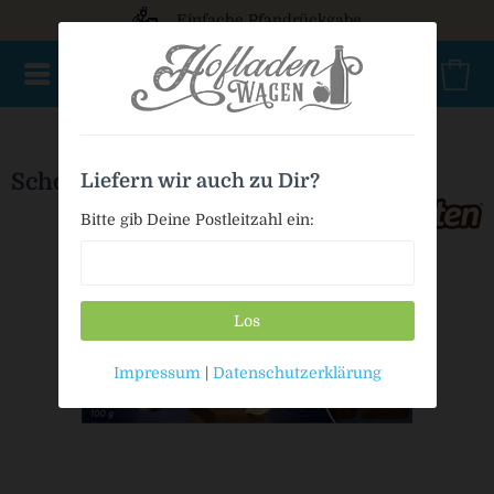
Einfache Pfandrückgabe
NEU im Sortiment
Nur für kurze Zeit
Geschenke
Milc
Schogetten Nugat
Liefern wir auch zu Dir?
Bitte gib Deine Postleitzahl ein:
Los
Impressum
|
Datenschutzerklärung