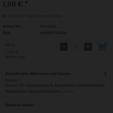
1,99 € *
Auf Lager / Sofort versandfertig
Artikel-Nr.:
SW12620
EAN
4000607162602
100 g
1,99 €
(19,90 € / 1 KG)
Produktinfos, Nährwerte und Zutaten
Zutaten :
Zucker, 13% Haselnussmark, Kakaobutter, Vollmilchpulver,
Kakaomasse, Magermilchpulver,...
mehr
Ähnliche Artikel