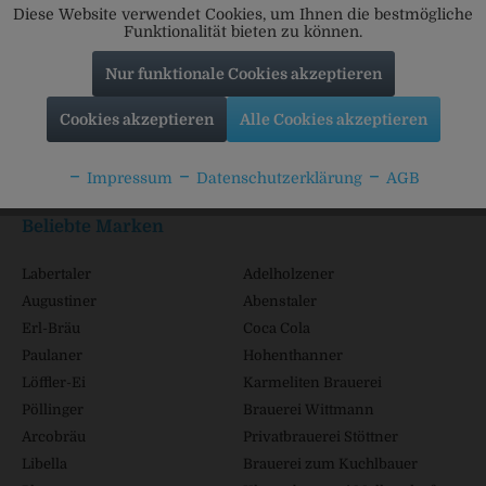
Diese Website verwendet Cookies, um Ihnen die bestmögliche
Funktionalität bieten zu können.
Nur funktionale Cookies akzeptieren
Service Hotline
Cookies akzeptieren
Alle Cookies akzeptieren
Shop Service
Impressum
Datenschutzerklärung
AGB
Informationen
Beliebte Marken
Labertaler
Adelholzener
Augustiner
Abenstaler
Erl-Bräu
Coca Cola
Paulaner
Hohenthanner
Löffler-Ei
Karmeliten Brauerei
Pöllinger
Brauerei Wittmann
Arcobräu
Privatbrauerei Stöttner
Libella
Brauerei zum Kuchlbauer