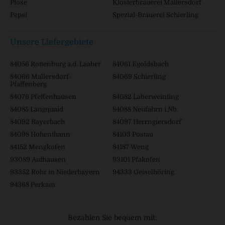
Plose
Klosterbrauerei Mallersdorf
Pepsi
Spezial-Brauerei Schierling
Unsere Liefergebiete
84056 Rottenburg a.d. Laaber
84061 Egoldsbach
84066 Mallersdorf-
84069 Schierling
Pfaffenberg
84076 Pfeffenhausen
84082 Laberweinting
84085 Langquaid
84088 Neufahrn i.Nb.
84092 Bayerbach
84097 Herrngiersdorf
84098 Hohenthann
84103 Postau
84152 Mengkofen
84187 Weng
93089 Aufhausen
93101 Pfakofen
93352 Rohr in Niederbayern
94333 Geiselhöring
94368 Perkam
Bezahlen Sie bequem mit: