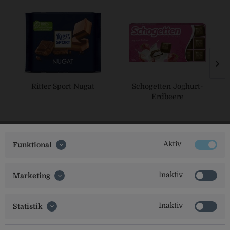
Ritter Sport Nugat
Schogetten Joghurt-
Erdbeere
Aktiv
Funktional
Inaktiv
Marketing
Social Media
Inaktiv
Statistik
Folgt uns auf unseren Kanälen für alle Neuigkeiten: