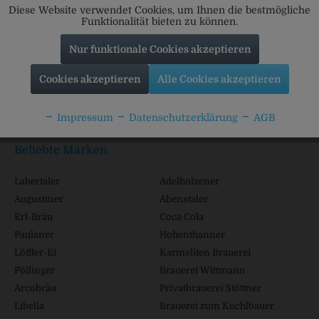
Diese Website verwendet Cookies, um Ihnen die bestmögliche
Funktionalität bieten zu können.
Nur funktionale Cookies akzeptieren
Service Hotline
Cookies akzeptieren
Alle Cookies akzeptieren
Shop Service
Impressum
Datenschutzerklärung
AGB
Informationen
Beliebte Marken
Labertaler
Adelholzener
Augustiner
Abenstaler
Erl-Bräu
Coca Cola
Paulaner
Hohenthanner
Löffler-Ei
Karmeliten Brauerei
Pöllinger
Brauerei Wittmann
Arcobräu
Privatbrauerei Stöttner
Libella
Brauerei zum Kuchlbauer