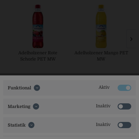
Adelholzener Rote
Adelholzener Mango PET
Schorle PET MW
MW
Aktiv
Funktional
Inaktiv
Marketing
Social Media
Inaktiv
Statistik
Folgt uns auf unseren Kanälen für alle Neuigkeiten: