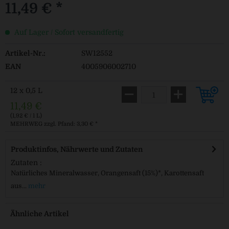
11,49 € *
Auf Lager / Sofort versandfertig
Artikel-Nr.:
SW12552
EAN
4005906002710
12 x 0,5 L
11,49 €
(1,92 € / 1 L)
MEHRWEG
zzgl. Pfand: 3,30 € *
Produktinfos, Nährwerte und Zutaten
Zutaten :
Natürliches Mineralwasser, Orangensaft (15%)*, Karottensaft
aus...
mehr
Ähnliche Artikel