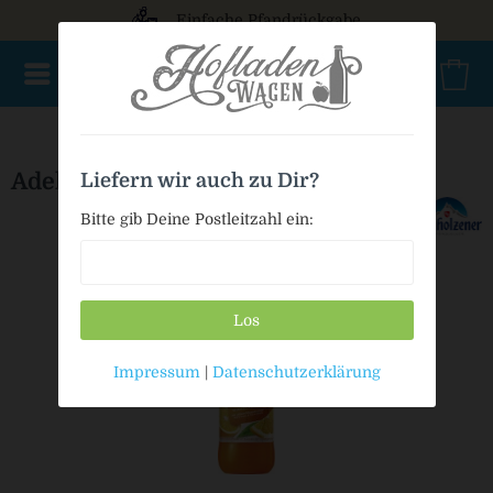
Einfache Pfandrückgabe
NEU im Sortiment
Mischkasten
PET Mehrweg
Bag in
Adelholzener ACE PET MW
Liefern wir auch zu Dir?
Bitte gib Deine Postleitzahl ein:
Los
Impressum
|
Datenschutzerklärung