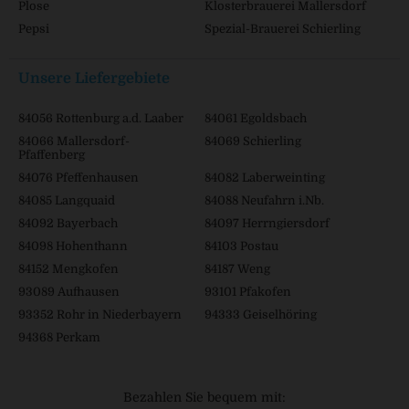
Plose
Klosterbrauerei Mallersdorf
Pepsi
Spezial-Brauerei Schierling
Unsere Liefergebiete
84056 Rottenburg a.d. Laaber
84061 Egoldsbach
84066 Mallersdorf-
84069 Schierling
Pfaffenberg
84076 Pfeffenhausen
84082 Laberweinting
84085 Langquaid
84088 Neufahrn i.Nb.
84092 Bayerbach
84097 Herrngiersdorf
84098 Hohenthann
84103 Postau
84152 Mengkofen
84187 Weng
93089 Aufhausen
93101 Pfakofen
93352 Rohr in Niederbayern
94333 Geiselhöring
94368 Perkam
Bezahlen Sie bequem mit: