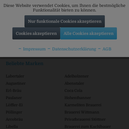
Diese Website verwendet Cookies, um Ihnen die bestmögliche
Funktionalität bieten zu können.
Nur funktionale Cookies akzeptieren
Service Hotline
Cookies akzeptieren
Alle Cookies akzeptieren
Shop Service
Impressum
Datenschutzerklärung
AGB
Informationen
Beliebte Marken
Labertaler
Adelholzener
Augustiner
Abenstaler
Erl-Bräu
Coca Cola
Paulaner
Hohenthanner
Löffler-Ei
Karmeliten Brauerei
Pöllinger
Brauerei Wittmann
Arcobräu
Privatbrauerei Stöttner
Libella
Brauerei zum Kuchlbauer