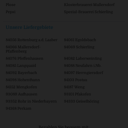
Plose
Klosterbrauerei Mallersdorf
Pepsi
Spezial-Brauerei Schierling
Unsere Liefergebiete
84056 Rottenburg a.d. Laaber
84061 Egoldsbach
84066 Mallersdorf-
84069 Schierling
Pfaffenberg
84076 Pfeffenhausen
84082 Laberweinting
84085 Langquaid
84088 Neufahrn i.Nb.
84092 Bayerbach
84097 Herrngiersdorf
84098 Hohenthann
84103 Postau
84152 Mengkofen
84187 Weng
93089 Aufhausen
93101 Pfakofen
93352 Rohr in Niederbayern
94333 Geiselhöring
94368 Perkam
Bezahlen Sie bequem mit: