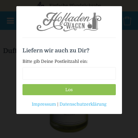
Einfache Pfandrückgabe
HofladenWagen Specials
Geschenkgutscheine
Deko
G
Duft im Glas "Pfirsichflambe"
Liefern wir auch zu Dir?
Bitte gib Deine Postleitzahl ein:
Los
Impressum
|
Datenschutzerklärung