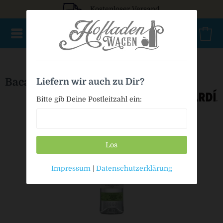
Kostenloser Versand
NEU im Sortiment
Aperitif
Brände
Eierliköre
Geist
Bacardi Tropical
Liefern wir auch zu Dir?
Bitte gib Deine Postleitzahl ein:
Los
Impressum
|
Datenschutzerklärung