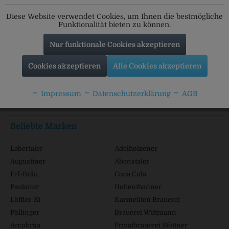
Folgt uns auf unseren Kanälen für alle Neuigkeiten:
Diese Website verwendet Cookies, um Ihnen die bestmögliche
Funktionalität bieten zu können.
Nur funktionale Cookies akzeptieren
Service Hotline
Cookies akzeptieren
Alle Cookies akzeptieren
Shop Service
Impressum
Datenschutzerklärung
AGB
Informationen
Beliebte Marken
Labertaler
Adelholzener
Augustiner
Abenstaler
Erl-Bräu
Coca Cola
Paulaner
Hohenthanner
Löffler-Ei
Karmeliten Brauerei
Pöllinger
Brauerei Wittmann
Arcobräu
Privatbrauerei Stöttner