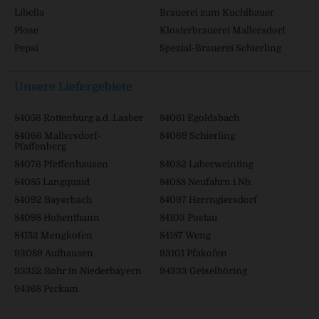
Libella
Brauerei zum Kuchlbauer
Plose
Klosterbrauerei Mallersdorf
Pepsi
Spezial-Brauerei Schierling
Unsere Liefergebiete
84056 Rottenburg a.d. Laaber
84061 Egoldsbach
84066 Mallersdorf-
84069 Schierling
Pfaffenberg
84076 Pfeffenhausen
84082 Laberweinting
84085 Langquaid
84088 Neufahrn i.Nb.
84092 Bayerbach
84097 Herrngiersdorf
84098 Hohenthann
84103 Postau
84152 Mengkofen
84187 Weng
93089 Aufhausen
93101 Pfakofen
93352 Rohr in Niederbayern
94333 Geiselhöring
94368 Perkam