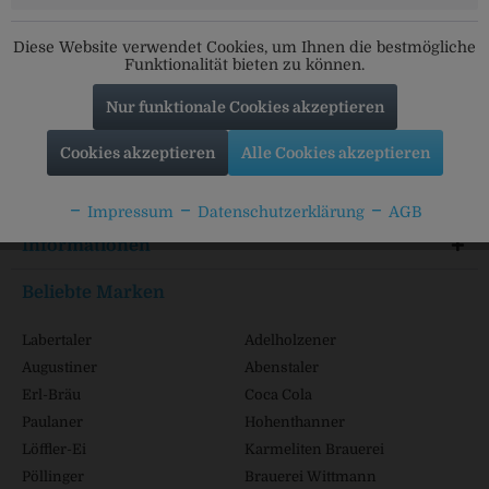
Social Media
Folgt uns auf unseren Kanälen für alle Neuigkeiten:
Diese Website verwendet Cookies, um Ihnen die bestmögliche
Funktionalität bieten zu können.
Nur funktionale Cookies akzeptieren
Service Hotline
Cookies akzeptieren
Alle Cookies akzeptieren
Shop Service
Impressum
Datenschutzerklärung
AGB
Informationen
Beliebte Marken
Labertaler
Adelholzener
Augustiner
Abenstaler
Erl-Bräu
Coca Cola
Paulaner
Hohenthanner
Löffler-Ei
Karmeliten Brauerei
Pöllinger
Brauerei Wittmann