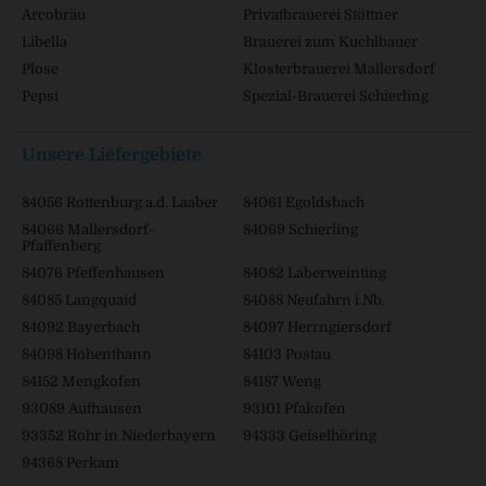
Arcobräu
Privatbrauerei Stöttner
Libella
Brauerei zum Kuchlbauer
Plose
Klosterbrauerei Mallersdorf
Pepsi
Spezial-Brauerei Schierling
Unsere Liefergebiete
84056 Rottenburg a.d. Laaber
84061 Egoldsbach
84066 Mallersdorf-
84069 Schierling
Pfaffenberg
84076 Pfeffenhausen
84082 Laberweinting
84085 Langquaid
84088 Neufahrn i.Nb.
84092 Bayerbach
84097 Herrngiersdorf
84098 Hohenthann
84103 Postau
84152 Mengkofen
84187 Weng
93089 Aufhausen
93101 Pfakofen
93352 Rohr in Niederbayern
94333 Geiselhöring
94368 Perkam