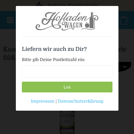
Einfache Pfandrückgabe
NEU im Sortiment
Mischkasten
Punsch / Glühwein
Ki
Kunzmann Winzerschorle/Weinschorle
Liefern wir auch zu Dir?
Süß
Bitte gib Deine Postleitzahl ein:
Los
Impressum
|
Datenschutzerklärung