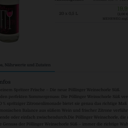
19,9
20 x 0,5 L
(2,00 € 
MEHRWEG
zzgl
os, Nährwerte und Zutaten
nfos
einem Spritzer Frische – Die neue Pöllinger Weinschorle Süß.
 den perfekten Sommergenuss: Die Pöllinger Weinschorle Süß vere
 % spritziger Zitronenlimonade bietet sie genau das richtige Ma
monischen Balance aus süßem Wein und frischer Zitrone verführen
bende oder einfach zwischendurch.Die Pöllinger Weinschorle, die m
e Genuss der Pöllinger Weinschorle Süß – immer die richtige Wahl