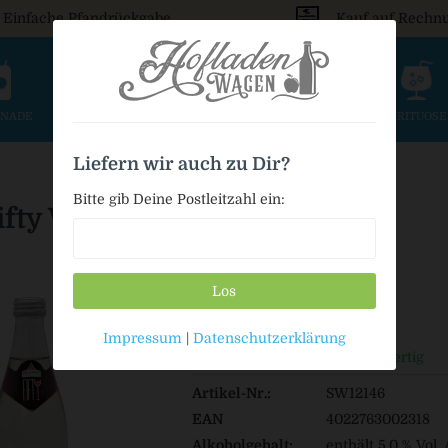
Einfache Pfandrückgabe
Kauf auf Rechn
ONADE
SAFT & SCHORLE
BIER
WEIN & SEKT
SPIRITUOS
Liefern wir auch zu Dir?
Bitte gib Deine Postleitzahl ein:
Fifty Weinschorle Süß
Los
19,99 € *
Impressum
|
Datenschutzerklärung
Auf Lager / Sofort versandfertig
Artikel-Nr.:
SW12146
EAN
4022763002318
Alkoholgehalt:
enthält 5,0 % Vol.