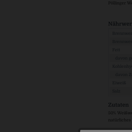
Pöllinger W
Nährwert
Brennwert
Brennwer
Fett
davon ge
Kohlenhy
davon Z
Eiweiß
Salz
Zutaten
50% Weißwei
natürliches 