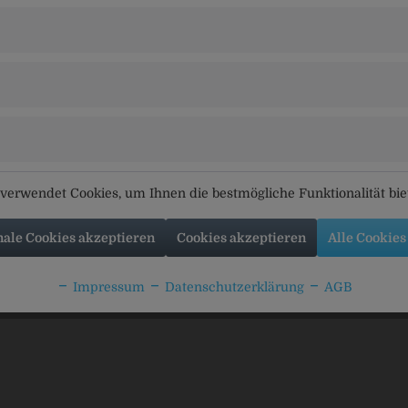
rbringer
mbH & Co. KG, Moosburger Str. 65, 84076 Pfeffenhausen
ften auch
Kunden haben sich ebenfalls angesehen
verwendet Cookies, um Ihnen die bestmögliche Funktionalität bi
nale Cookies akzeptieren
Cookies akzeptieren
Alle Cookies
to-Sprudel DROP
Labertaler Limetten-
Labertale
Impressum
Datenschutzerklärung
AGB
imbeere
Wasser