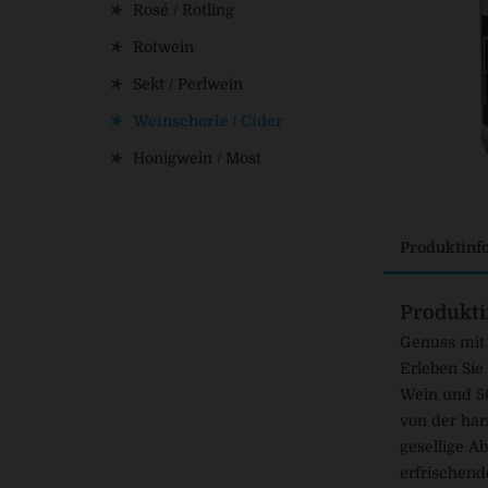
Rosé / Rotling
Rotwein
Sekt / Perlwein
Weinschorle / Cider
Honigwein / Most
Produktinf
Produkti
Genuss mit 
Erleben Sie
Wein und 50
von der har
gesellige A
erfrischend