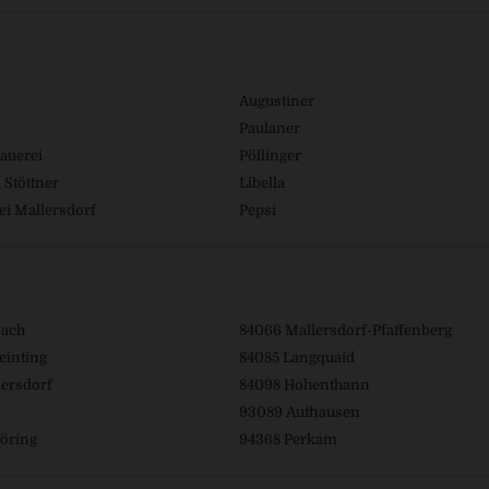
Augustiner
Paulaner
auerei
Pöllinger
 Stöttner
Libella
ei Mallersdorf
Pepsi
bach
84066 Mallersdorf-Pfaffenberg
einting
84085 Langquaid
ersdorf
84098 Hohenthann
93089 Aufhausen
öring
94368 Perkam