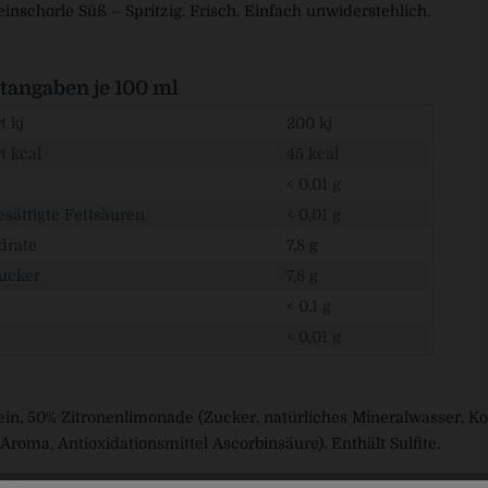
einschorle Süß – Spritzig. Frisch. Einfach unwiderstehlich.
angaben je 100 ml
 kj
200 kj
t kcal
45 kcal
< 0,01 g
sättigte Fettsäuren
< 0,01 g
drate
7,8 g
ucker
7,8 g
< 0,1 g
< 0,01 g
n, 50% Zitronenlimonade (Zucker, natürliches Mineralwasser, Koh
Aroma, Antioxidationsmittel Ascorbinsäure). Enthält Sulfite.