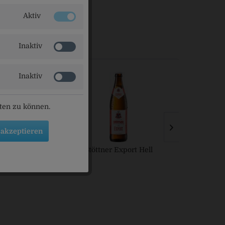
Aktiv
Inaktiv
Inaktiv
eten zu können.
 akzeptieren
r Ingwer-Wasser
Stöttner Export Hell
Laberta