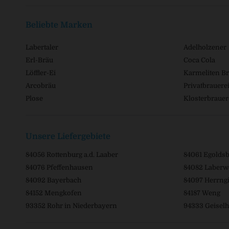
Beliebte Marken
Labertaler
Adelholzener
Erl-Bräu
Coca Cola
Löffler-Ei
Karmeliten Br
Arcobräu
Privatbrauerei
Plose
Klosterbrauer
Unsere Liefergebiete
84056 Rottenburg a.d. Laaber
84061 Egolds
84076 Pfeffenhausen
84082 Laberw
84092 Bayerbach
84097 Herrngi
84152 Mengkofen
84187 Weng
93352 Rohr in Niederbayern
94333 Geiselh