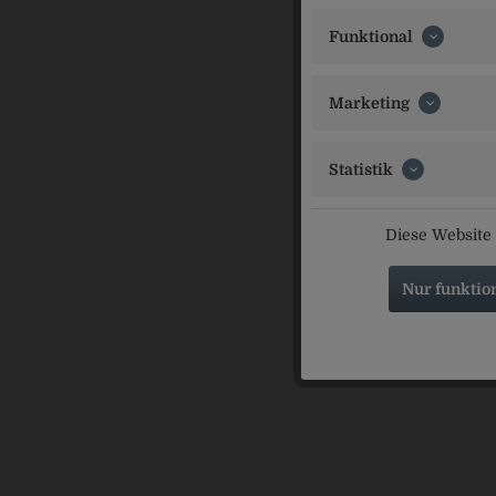
Inverkeh
Pöllinger G
Funktional
Marketing
Kunden kau
Statistik
Diese Website 
Nur funktio
König Ot
H