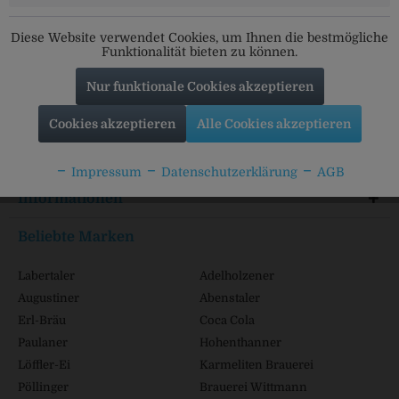
Folgt uns auf unseren Kanälen für alle Neuigkeiten:
Diese Website verwendet Cookies, um Ihnen die bestmögliche
Funktionalität bieten zu können.
Nur funktionale Cookies akzeptieren
Service Hotline
Cookies akzeptieren
Alle Cookies akzeptieren
Shop Service
Impressum
Datenschutzerklärung
AGB
Informationen
Beliebte Marken
Labertaler
Adelholzener
Augustiner
Abenstaler
Erl-Bräu
Coca Cola
Paulaner
Hohenthanner
Löffler-Ei
Karmeliten Brauerei
Pöllinger
Brauerei Wittmann