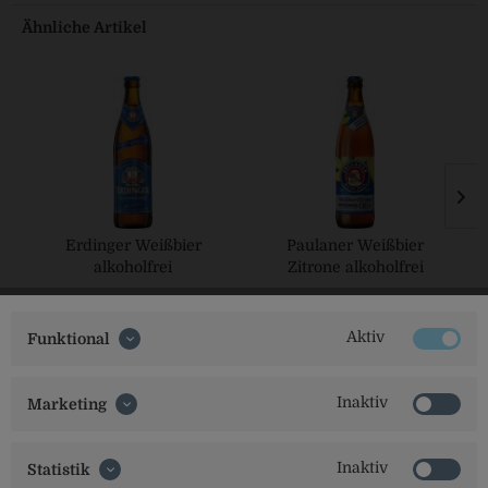
Ähnliche Artikel
Erdinger Weißbier
Paulaner Weißbier
alkoholfrei
Zitrone alkoholfrei
Aktiv
Funktional
Inaktiv
Marketing
Inaktiv
Statistik
Social Media