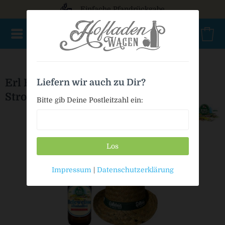
Einfache Pfandrückgabe
AKTIONSWARE
NEU im Sortiment
Geschenke
Bio
Erl Hefeweisse alkoholfrei + gratis
Liefern wir auch zu Dir?
Strohhut
Bitte gib Deine Postleitzahl ein:
Los
Impressum
|
Datenschutzerklärung