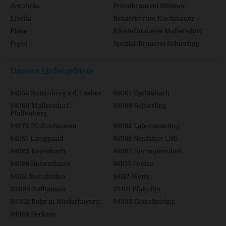
Arcobräu
Privatbrauerei Stöttner
Libella
Brauerei zum Kuchlbauer
Plose
Klosterbrauerei Mallersdorf
Pepsi
Spezial-Brauerei Schierling
Unsere Liefergebiete
84056 Rottenburg a.d. Laaber
84061 Egoldsbach
84066 Mallersdorf-
84069 Schierling
Pfaffenberg
84076 Pfeffenhausen
84082 Laberweinting
84085 Langquaid
84088 Neufahrn i.Nb.
84092 Bayerbach
84097 Herrngiersdorf
84098 Hohenthann
84103 Postau
84152 Mengkofen
84187 Weng
93089 Aufhausen
93101 Pfakofen
93352 Rohr in Niederbayern
94333 Geiselhöring
94368 Perkam