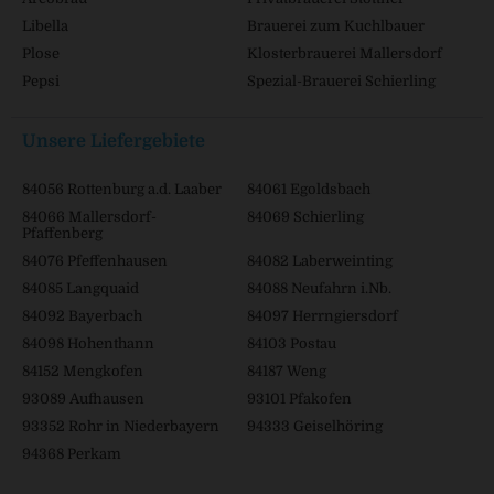
Libella
Brauerei zum Kuchlbauer
Plose
Klosterbrauerei Mallersdorf
Pepsi
Spezial-Brauerei Schierling
Unsere Liefergebiete
84056 Rottenburg a.d. Laaber
84061 Egoldsbach
84066 Mallersdorf-
84069 Schierling
Pfaffenberg
84076 Pfeffenhausen
84082 Laberweinting
84085 Langquaid
84088 Neufahrn i.Nb.
84092 Bayerbach
84097 Herrngiersdorf
84098 Hohenthann
84103 Postau
84152 Mengkofen
84187 Weng
93089 Aufhausen
93101 Pfakofen
93352 Rohr in Niederbayern
94333 Geiselhöring
94368 Perkam