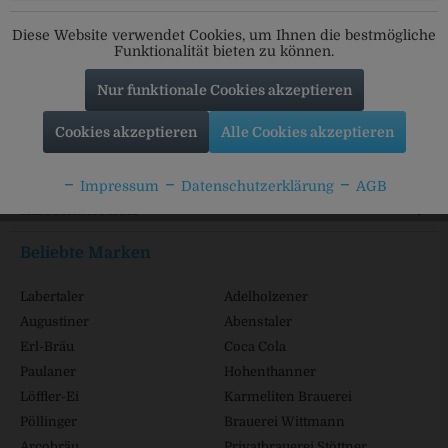
Folgt uns auf unseren Kanälen für alle Neuigkeiten:
Diese Website verwendet Cookies, um Ihnen die bestmögliche
Funktionalität bieten zu können.
Nur funktionale Cookies akzeptieren
Service Hotline
Cookies akzeptieren
Alle Cookies akzeptieren
Shop Service
Impressum
Datenschutzerklärung
AGB
Informationen
Beliebte Marken
Labertaler
Adelholzener
Augustiner
Abenstaler
Erl-Bräu
Coca Cola
Paulaner
Hohenthanner
Löffler-Ei
Karmeliten Brauerei
Pöllinger
Brauerei Wittmann
Arcobräu
Privatbrauerei Stöttner