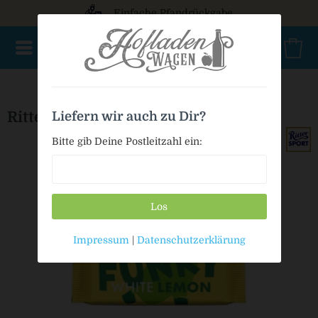
Einfache Pfandrückgabe
NEU im Sortiment
Nur für kurze Zeit
Geschenke
Milc
Ritter Sport Funky white Lemon
Liefern wir auch zu Dir?
Bitte gib Deine Postleitzahl ein:
Los
Impressum
|
Datenschutzerklärung