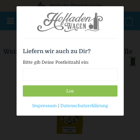
Einfache Pfandrückgabe
NEU im Sortiment
Nur für kurze Zeit
Geschenke
Milc
Weintinger Kürbiskerne Schoko-Vanille
Liefern wir auch zu Dir?
Bitte gib Deine Postleitzahl ein:
Los
Impressum
|
Datenschutzerklärung