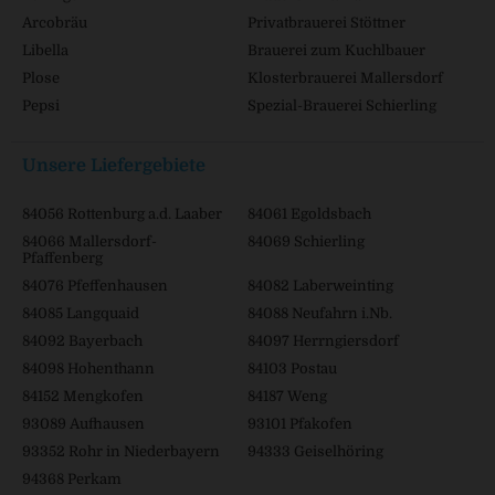
Arcobräu
Privatbrauerei Stöttner
Libella
Brauerei zum Kuchlbauer
Plose
Klosterbrauerei Mallersdorf
Pepsi
Spezial-Brauerei Schierling
Unsere Liefergebiete
84056 Rottenburg a.d. Laaber
84061 Egoldsbach
84066 Mallersdorf-
84069 Schierling
Pfaffenberg
84076 Pfeffenhausen
84082 Laberweinting
84085 Langquaid
84088 Neufahrn i.Nb.
84092 Bayerbach
84097 Herrngiersdorf
84098 Hohenthann
84103 Postau
84152 Mengkofen
84187 Weng
93089 Aufhausen
93101 Pfakofen
93352 Rohr in Niederbayern
94333 Geiselhöring
94368 Perkam