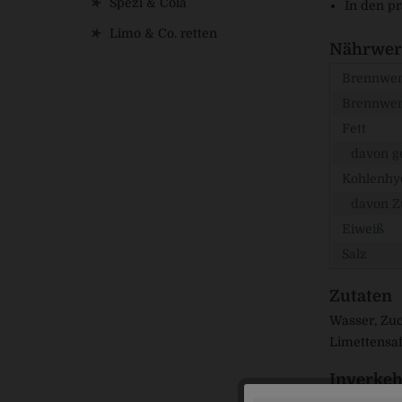
Spezi & Cola
In den pr
Limo & Co. retten
Nährwert
Brennwert
Brennwer
Fett
davon ge
Kohlenhy
davon Z
Eiweiß
Salz
Zutaten
Wasser, Zuc
Limettensaf
Inverkeh