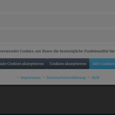
OLA COMPANY, Postfach 67 01 56, 10207 Berlin
tikel
Kunden kauften auch
Kunden haben sich ebenfal
verwendet Cookies, um Ihnen die bestmögliche Funktionalität bi
nale Cookies akzeptieren
Cookies akzeptieren
Alle Cookies
7up
Stöttner Zitrone Fit
König Otto
Limonade
Z
Impressum
Datenschutzerklärung
AGB