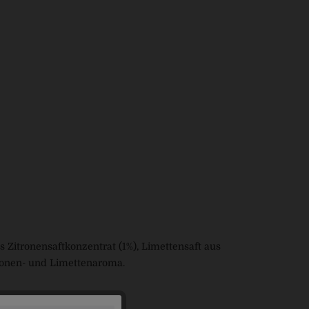
 Zitronensaftkonzentrat (1%), Limettensaft aus
itronen- und Limettenaroma.