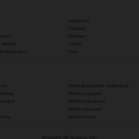
Augustiner
Paulaner
auerei
Pöllinger
 Stöttner
Libella
ei Mallersdorf
Pepsi
bach
84066 Mallersdorf-Pfaffenberg
einting
84085 Langquaid
ersdorf
84098 Hohenthann
93089 Aufhausen
öring
94368 Perkam
Bezahlen Sie bequem mit: