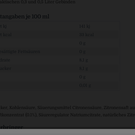
aktischen 0,3 und 0,5 Liter Gebinden
angaben je 100 ml
 kj
141 kj
t kcal
33 kcal
0 g
sättigte Fettsäuren
0 g
drate
8,1 g
ucker
8,1 g
0 g
0,01 g
ker, Kohlensäure, Säuerungsmittel Citronensäure, Zitronensaft aus
tkonzentrat (0.1%), Säureregulator Natriumcitrate, natürliches Z
rbringer