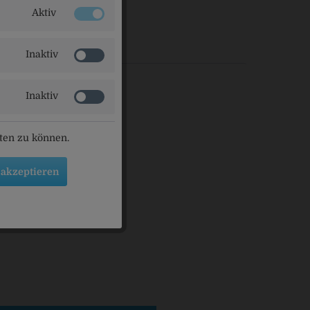
Aktiv
ls angesehen
Inaktiv
Inaktiv
eten zu können.
 akzeptieren
-Sprudel King's
itrone