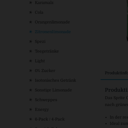
Karamalz
Cola
Orangenlimonade
Zitronenlimonade
Spezi
Teegetränke
Light
0% Zucker
Produktinf
Isotonisches Getränk
Produkti
Sonstige Limonade
Das Sprite 
Schweppes
nach grüne
Energy
In der r
6-Pack / 4-Pack
Ideal zu