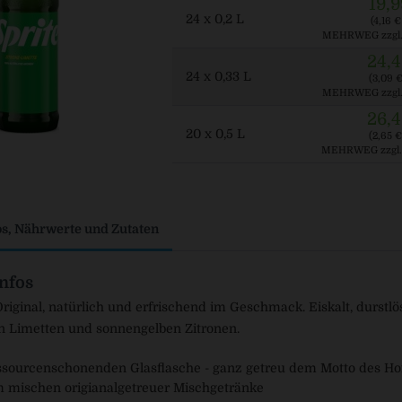
19,9
24 x 0,2 L
(4,16 € 
MEHRWEG
zzgl
24,4
24 x 0,33 L
(3,09 € 
MEHRWEG
zzgl
26,4
20 x 0,5 L
(2,65 € 
MEHRWEG
zzgl
os, Nährwerte und Zutaten
nfos
Original, natürlich und erfrischend im Geschmack. Eiskalt, durstl
n Limetten und sonnengelben Zitronen.
essourcenschonenden Glasflasche - ganz getreu dem Motto des H
m mischen origianalgetreuer Mischgetränke