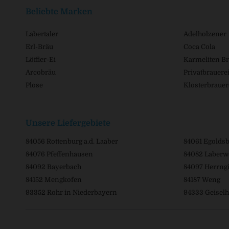
Beliebte Marken
Labertaler
Adelholzener
Erl-Bräu
Coca Cola
Löffler-Ei
Karmeliten Br
Arcobräu
Privatbrauerei
Plose
Klosterbrauer
Unsere Liefergebiete
84056 Rottenburg a.d. Laaber
84061 Egolds
84076 Pfeffenhausen
84082 Laberw
84092 Bayerbach
84097 Herrngi
84152 Mengkofen
84187 Weng
93352 Rohr in Niederbayern
94333 Geiselh