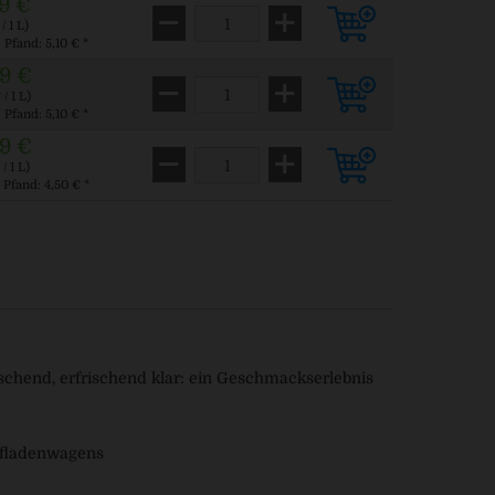
9 €
/ 1 L)
. Pfand: 5,10 € *
9 €
/ 1 L)
. Pfand: 5,10 € *
9 €
/ 1 L)
. Pfand: 4,50 € *
öschend, erfrischend klar: ein Geschmackserlebnis
ofladenwagens