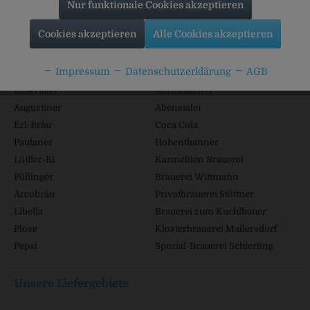
Shop Service
Nur funktionale Cookies akzeptieren
Informationen
Cookies akzeptieren
Alle Cookies akzeptieren
Beliebte Marken
Impressum
Datenschutzerklärung
AGB
Labertaler
Adelholzener
Augustiner
Abenstaler
Erl-Bräu
Coca Cola
Paulaner
Hohenthanner
Löffler-Ei
Karmeliten Brauerei
Pöllinger
Brauerei Wittmann
Arcobräu
Privatbrauerei Stöttner
Libella
Brauerei zum Kuchlbauer
Plose
Klosterbrauerei Mallersdorf
Pepsi
Spezial-Brauerei Schierling
Unsere Liefergebiete