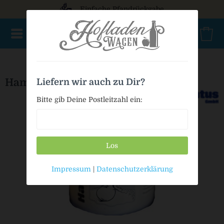
Einfache Pfandrückgabe
HofladenWagen Specials
Geschenkgutscheine
Deko
G
Hamann Streusalz 10kg Eimer
Liefern wir auch zu Dir?
Bitte gib Deine Postleitzahl ein:
Los
Impressum
|
Datenschutzerklärung