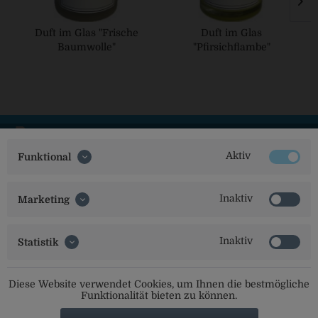
Duft im Glas "Frische
Duft im Glas
Baumwolle"
"Pfirsichflambe"
Aktiv
Funktional
Social Media
Inaktiv
Marketing
Folgt uns auf unseren Kanälen für alle Neuigkeiten:
Inaktiv
Statistik
Diese Website verwendet Cookies, um Ihnen die bestmögliche
Service Hotline
Funktionalität bieten zu können.