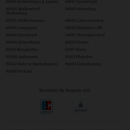
84056 Rottenburg a.d. Laaber
84061 Egoldsbach
84066 Mallersdorf-
84069 Schierling
Pfaffenberg
84076 Pfeffenhausen
84082 Laberweinting
84085 Langquaid
84088 Neufahrn i.Nb.
84092 Bayerbach
84097 Herrngiersdorf
84098 Hohenthann
84103 Postau
84152 Mengkofen
84187 Weng
93089 Aufhausen
93101 Pfakofen
93352 Rohr in Niederbayern
94333 Geiselhöring
94368 Perkam
Bezahlen Sie bequem mit: