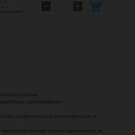
9 €
/ 1 L)
. Pfand: 4,50 € *
lorienarmer Genuss.
ngeführter, mittelständischer
el für uns Menschen! Die Natur selbst stellt es
r und auf eine gesunde Umwelt angewiesen ist, ist