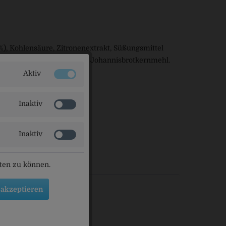
1%), Kohlensäure, Zitronenextrakt, Süßungsmittel
a, Vitamin C, Stabilisator Johannisbrotkernmehl.
Aktiv
Inaktiv
erling
Inaktiv
eten zu können.
 akzeptieren