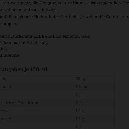
 verantwortungsvolle Umgang mit der Natur selbstverständlich. Ihr 
zu schonen und zu schützen!
auf die regionale Herkunft der Getränke, je weiter die Getränke t
stungen.
t mit natürlichem LABERTALER Mineralwasser
 kalorienarme Ernährung
min C
Glutenfrei
angaben je 100 ml
 kj
32 kj
t kcal
8 kcal
0 g
sättigte Fettsäuren
0 g
drate
1,5 g
ucker
1,5 g
0 g