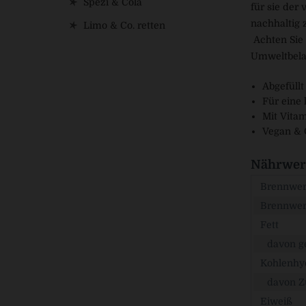
Spezi & Cola
für sie der
nachhaltig 
Limo & Co. retten
Achten Sie 
Umweltbela
Abgefüll
Für eine
Mit Vita
Vegan & 
Nährwert
Brennwert
Brennwer
Fett
davon ge
Kohlenhy
davon Z
Eiweiß