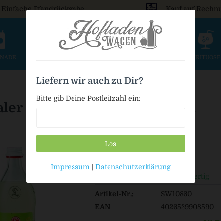
Einfache Pfandrückgabe
Kauf auf Rechn
ONADE
SAFT & SCHORLE
BIER
WEIN & SEKT
SPIRITUOS
Liefern wir auch zu Dir?
Bitte gib Deine Postleitzahl ein:
aler Zitrone trüb kalorienarm
Los
12,79 € *
Impressum
|
Datenschutzerklärung
Auf Lager / Sofort versandfertig
Artikel-Nr.:
SW10860
EAN
4026539908590