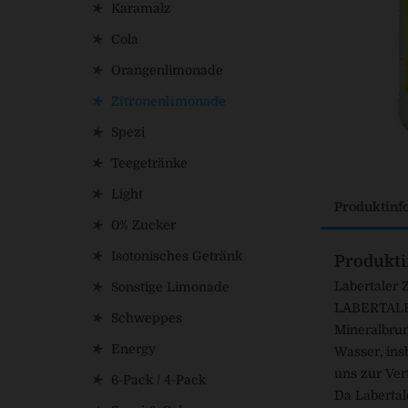
Karamalz
Cola
Orangenlimonade
Zitronenlimonade
Spezi
Teegetränke
Light
Produktinf
0% Zucker
Isotonisches Getränk
Produkti
Labertaler 
Sonstige Limonade
LABERTALER 
Schweppes
Mineralbrun
Energy
Wasser, ins
uns zur Ver
6-Pack / 4-Pack
Da Labertal