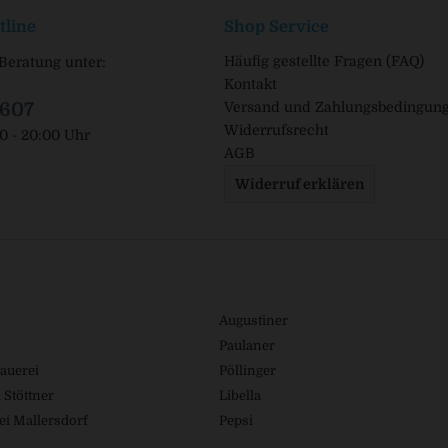
tline
Shop Service
Häufig gestellte Fragen (FAQ)
Beratung unter:
Kontakt
1607
Versand und Zahlungsbedingun
Widerrufsrecht
00 - 20:00 Uhr
AGB
Widerruf erklären
Augustiner
Paulaner
auerei
Pöllinger
 Stöttner
Libella
ei Mallersdorf
Pepsi