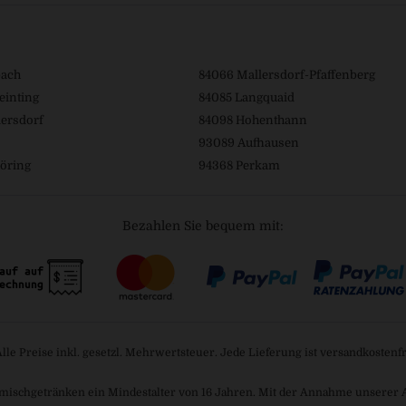
bach
84066 Mallersdorf-Pfaffenberg
einting
84085 Langquaid
ersdorf
84098 Hohenthann
93089 Aufhausen
öring
94368 Perkam
Bezahlen Sie bequem mit:
Alle Preise inkl. gesetzl. Mehrwertsteuer. Jede Lieferung ist versandkostenfr
mischgetränken ein Mindestalter von 16 Jahren. Mit der Annahme unserer AGB