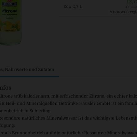
12,7
12 x 0,7 L
(1,52 € 
MEHRWEG
zzgl
os, Nährwerte und Zutaten
nfos
Zitrone trüb kalorienarm, mit erfrischender Zitrone, ein echter ka
Heil- und Mineralquellen Getränke Hausler GmbH ist ein familie
nenbetrieb in Schierling.
besondere natürliches Mineralwasser ist das wichtigste Lebensmitt
fügung.
er als Brunnenbetrieb auf die natürliche Ressource Mineralwasse