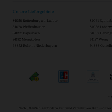
Unsere Liefergebiete
84056 Rottenburg a.d. Laaber
84061 Egolds
84076 Pfeffenhausen
84082 Laberw
84092 Bayerbach
84097 Herrngi
84152 Mengkofen
84187 Weng
93352 Rohr in Niederbayern
94333 Geiselh
* 
Nach § 9 JuSchG erfordern Kauf und Verzehr von Bier und Bier