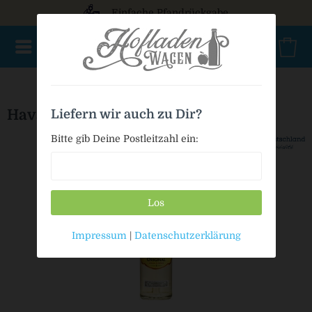
Einfache Pfandrückgabe
NEU im Sortiment
Aperitif
Brände
Eierliköre
Geist
Havana Club Original
Liefern wir auch zu Dir?
Bitte gib Deine Postleitzahl ein:
Los
Impressum
|
Datenschutzerklärung