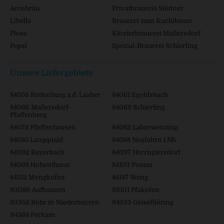
Arcobräu
Privatbrauerei Stöttner
Libella
Brauerei zum Kuchlbauer
Plose
Klosterbrauerei Mallersdorf
Pepsi
Spezial-Brauerei Schierling
Unsere Liefergebiete
84056 Rottenburg a.d. Laaber
84061 Egoldsbach
84066 Mallersdorf-
84069 Schierling
Pfaffenberg
84076 Pfeffenhausen
84082 Laberweinting
84085 Langquaid
84088 Neufahrn i.Nb.
84092 Bayerbach
84097 Herrngiersdorf
84098 Hohenthann
84103 Postau
84152 Mengkofen
84187 Weng
93089 Aufhausen
93101 Pfakofen
93352 Rohr in Niederbayern
94333 Geiselhöring
94368 Perkam