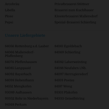
Arcobräu
Privatbrauerei Stöttner
Libella
Brauerei zum Kuchlbauer
Plose
Klosterbrauerei Mallersdorf
Pepsi
Spezial-Brauerei Schierling
Unsere Liefergebiete
84056 Rottenburg a.d. Laaber
84061 Egoldsbach
84066 Mallersdorf-
84069 Schierling
Pfaffenberg
84076 Pfeffenhausen
84082 Laberweinting
84085 Langquaid
84088 Neufahrn i.Nb.
84092 Bayerbach
84097 Herrngiersdorf
84098 Hohenthann
84103 Postau
84152 Mengkofen
84187 Weng
93089 Aufhausen
93101 Pfakofen
93352 Rohr in Niederbayern
94333 Geiselhöring
94368 Perkam