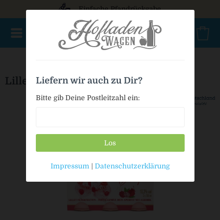
Einfache Pfandrückgabe
NEU im Sortiment
Aperitif
Brände
Eierliköre
Geist
Lillet Berry - ready to drink
Liefern wir auch zu Dir?
Bitte gib Deine Postleitzahl ein:
Los
Impressum
|
Datenschutzerklärung