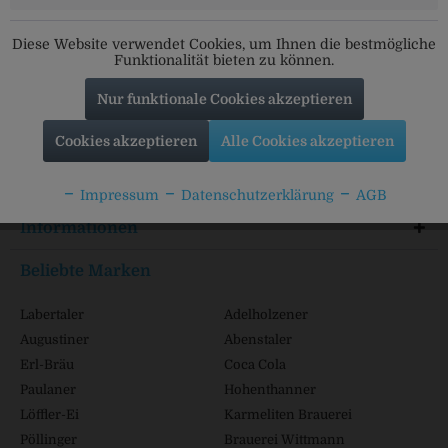
Social Media
Folgt uns auf unseren Kanälen für alle Neuigkeiten:
Diese Website verwendet Cookies, um Ihnen die bestmögliche
Funktionalität bieten zu können.
Nur funktionale Cookies akzeptieren
Service Hotline
Cookies akzeptieren
Alle Cookies akzeptieren
Shop Service
Impressum
Datenschutzerklärung
AGB
Informationen
Beliebte Marken
Labertaler
Adelholzener
Augustiner
Abenstaler
Erl-Bräu
Coca Cola
Paulaner
Hohenthanner
Löffler-Ei
Karmeliten Brauerei
Pöllinger
Brauerei Wittmann