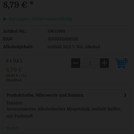
8,79 € *
Auf Lager / Sofort versandfertig
Artikel-Nr.:
SW11993
EAN
3163932468526
Alkoholgehalt:
enthält 10,3 % Vol. Alkohol
3 x 0,2 L
8,79 €
(14,65 € / 1 L)
Pfandfrei!
Produktinfos, Nährwerte und Zutaten
Zutaten :
Aromatisiertes Alkoholisches Mixgetränk, enthält Sulfite,
mit Farbstoff.
mehr