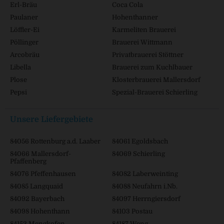
Erl-Bräu
Coca Cola
Paulaner
Hohenthanner
Löffler-Ei
Karmeliten Brauerei
Pöllinger
Brauerei Wittmann
Arcobräu
Privatbrauerei Stöttner
Libella
Brauerei zum Kuchlbauer
Plose
Klosterbrauerei Mallersdorf
Pepsi
Spezial-Brauerei Schierling
Unsere Liefergebiete
84056 Rottenburg a.d. Laaber
84061 Egoldsbach
84066 Mallersdorf-
84069 Schierling
Pfaffenberg
84076 Pfeffenhausen
84082 Laberweinting
84085 Langquaid
84088 Neufahrn i.Nb.
84092 Bayerbach
84097 Herrngiersdorf
84098 Hohenthann
84103 Postau
84152 Mengkofen
84187 Weng