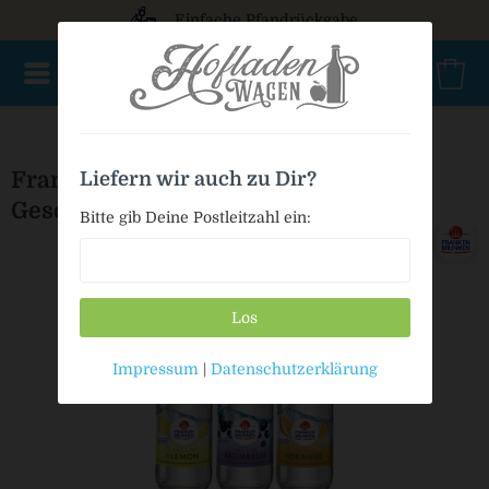
Einfache Pfandrückgabe
NEU im Sortiment
Mischkasten
PET Mehrweg
Bio
Franken Brunnen Wasser mit
Liefern wir auch zu Dir?
Geschmack - Der Mischkasten
Bitte gib Deine Postleitzahl ein:
Los
Impressum
|
Datenschutzerklärung