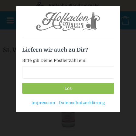
Einfache Pfandrückgabe
NEU im Sortiment
Mischkasten
PET Mehrweg
Bio
St. Wolfgang Mineralwasser Naturell
Liefern wir auch zu Dir?
Bitte gib Deine Postleitzahl ein:
Los
Impressum
|
Datenschutzerklärung