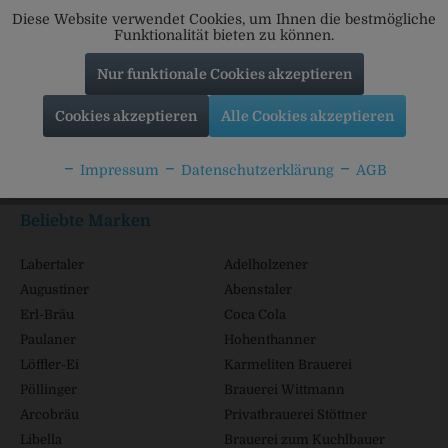
Diese Website verwendet Cookies, um Ihnen die bestmögliche
Funktionalität bieten zu können.
Nur funktionale Cookies akzeptieren
Service Hotline
Cookies akzeptieren
Alle Cookies akzeptieren
Shop Service
Impressum
Datenschutzerklärung
AGB
Informationen
Beliebte Marken
Labertaler
Adelholzener
Augustiner
Abenstaler
Erl-Bräu
Coca Cola
Paulaner
Hohenthanner
Löffler-Ei
Karmeliten Brauerei
Pöllinger
Brauerei Wittmann
Arcobräu
Privatbrauerei Stöttner
Libella
Brauerei zum Kuchlbauer