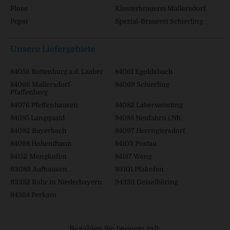
Plose
Klosterbrauerei Mallersdorf
Pepsi
Spezial-Brauerei Schierling
Unsere Liefergebiete
84056 Rottenburg a.d. Laaber
84061 Egoldsbach
84066 Mallersdorf-
84069 Schierling
Pfaffenberg
84076 Pfeffenhausen
84082 Laberweinting
84085 Langquaid
84088 Neufahrn i.Nb.
84092 Bayerbach
84097 Herrngiersdorf
84098 Hohenthann
84103 Postau
84152 Mengkofen
84187 Weng
93089 Aufhausen
93101 Pfakofen
93352 Rohr in Niederbayern
94333 Geiselhöring
94368 Perkam
Bezahlen Sie bequem mit: