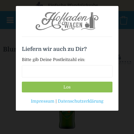
Einfache Pfandrückgabe
NEU im Sortiment
Mischkasten
PET Mehrweg
Bio
Bluna Orange
Liefern wir auch zu Dir?
Bitte gib Deine Postleitzahl ein:
Los
Impressum
|
Datenschutzerklärung