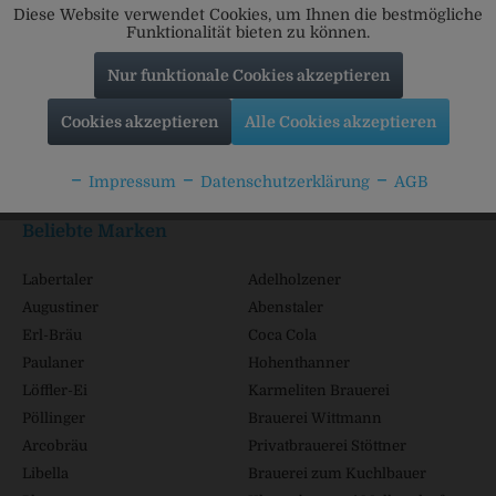
Diese Website verwendet Cookies, um Ihnen die bestmögliche
Funktionalität bieten zu können.
Nur funktionale Cookies akzeptieren
Service Hotline
Cookies akzeptieren
Alle Cookies akzeptieren
Shop Service
Impressum
Datenschutzerklärung
AGB
Informationen
Beliebte Marken
Labertaler
Adelholzener
Augustiner
Abenstaler
Erl-Bräu
Coca Cola
Paulaner
Hohenthanner
Löffler-Ei
Karmeliten Brauerei
Pöllinger
Brauerei Wittmann
Arcobräu
Privatbrauerei Stöttner
Libella
Brauerei zum Kuchlbauer