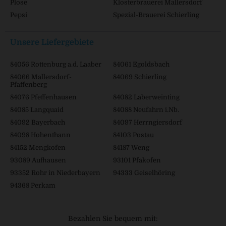
Plose
Klosterbrauerei Mallersdorf
Pepsi
Spezial-Brauerei Schierling
Unsere Liefergebiete
84056 Rottenburg a.d. Laaber
84061 Egoldsbach
84066 Mallersdorf-
84069 Schierling
Pfaffenberg
84076 Pfeffenhausen
84082 Laberweinting
84085 Langquaid
84088 Neufahrn i.Nb.
84092 Bayerbach
84097 Herrngiersdorf
84098 Hohenthann
84103 Postau
84152 Mengkofen
84187 Weng
93089 Aufhausen
93101 Pfakofen
93352 Rohr in Niederbayern
94333 Geiselhöring
94368 Perkam
Bezahlen Sie bequem mit: